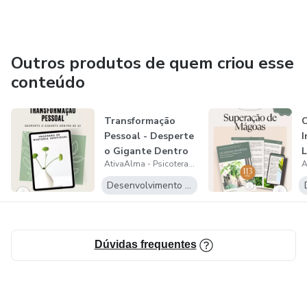
Outros produtos de quem criou esse
conteúdo
Transformação
C
Pessoal - Desperte
I
o Gigante Dentro
L
AtivaAlma - Psicoterapia Online
de Si!
R
Desenvolvimento Pessoal
Dúvidas frequentes