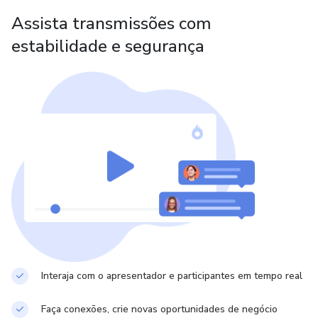
Desenvolvimento de Mentalidade de Crescimento;
Assista transmissões com
estabilidade e segurança
Programação Neurolinguística;
Reiki Essencial;
Terapia Holística;
Atenção Plena (Mindfulness);
Aromaterapia Meditação;
Espiritualidade Ativa;
Interaja com o apresentador e participantes em tempo real
Faça conexões, crie novas oportunidades de negócio