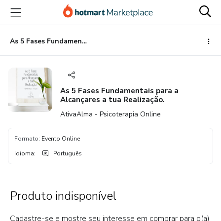
Ir
Ir
Ir
para
para
para
o
o
o
conteúdo
pagamento
rodapé
As 5 Fases Fundamentais para a Alcançares a tua Realização.
principal
As 5 Fases Fundamentais para a
Alcançares a tua Realização.
AtivaAlma - Psicoterapia Online
Formato
:
Evento Online
Idioma
:
Português
Produto indisponível
Cadastre-se e mostre seu interesse em comprar para o(a)