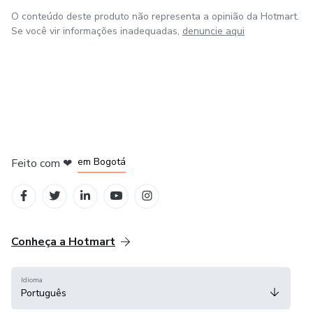
O conteúdo deste produto não representa a opinião da Hotmart.
Se você vir informações inadequadas,
denuncie aqui
em Amsterdam
em Madrid
em Bogotá
Feito com
❤
em Belo Horizonte
na Cidade do México
Conheça a Hotmart
Idioma
Português