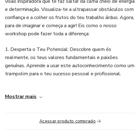
visão inspiradora que te faz saltar da cama cheio de energia
e determinação. Visualiza-te a ultrapassar obstáculos com
confiança e a colher os frutos do teu trabalho árduo. Agora,
para de imaginar e começa a agir! Eis como o nosso
workshop pode fazer toda a diferença:
1. Desperta o Teu Potencial: Descobre quem és
realmente, os teus valores fundamentais e paixões
genuínas. Aprende a usar este autoconhecimento como um
trampolim para o teu sucesso pessoal e profissional.
2. Autoconfiança Inabalável: Ganha autoestima e força
Mostrar mais
interior. Domina a arte de acreditar em ti mesmo,
superando dúvidas e medos que têm atrasado o teu
progresso.
Acessar produto comprado
3. Liberdade para Moldar o Teu Destino: Assume o
controlo da tua vida. Descobre como tomar decisões