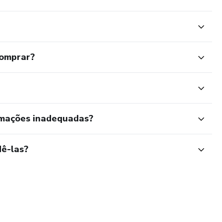
comprar?
rmações inadequadas?
ê-las?