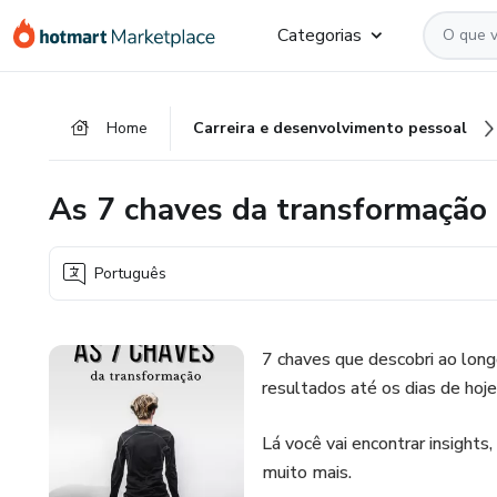
Ir
Ir
Ir
Categorias
para
para
para
o
o
o
conteúdo
pagamento
rodapé
Home
Carreira e desenvolvimento pessoal
principal
As 7 chaves da transformação
Português
7 chaves que descobri ao long
resultados até os dias de hoje
Lá você vai encontrar insights
muito mais.