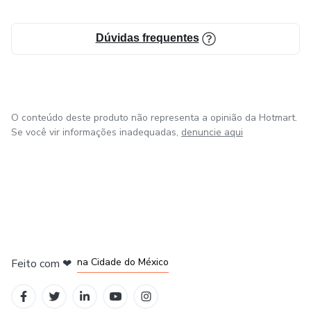
Dúvidas frequentes
O conteúdo deste produto não representa a opinião da Hotmart.
Se você vir informações inadequadas,
denuncie aqui
em Bogotá
em Amsterdam
em Madrid
na Cidade do México
Feito com
❤
em Belo Horizonte