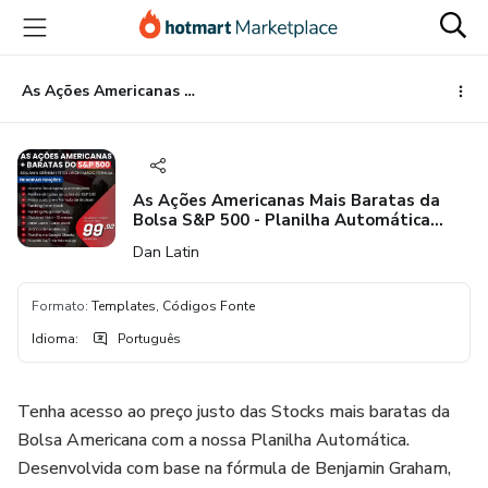
Ir
Ir
Ir
para
para
para
o
o
o
conteúdo
pagamento
rodapé
As Ações Americanas Mais Baratas da Bolsa S&P 500 - Planilha Automática (Graham, Peter Lynch e Magic Fórmula)
principal
As Ações Americanas Mais Baratas da
Bolsa S&P 500 - Planilha Automática
(Graham, Peter Lynch e Magic Fórmula)
Dan Latin
Formato
:
Templates, Códigos Fonte
Idioma
:
Português
Tenha acesso ao preço justo das Stocks mais baratas da
Bolsa Americana com a nossa Planilha Automática.
Desenvolvida com base na fórmula de Benjamin Graham,