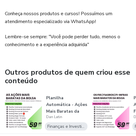
Conheça nossos produtos e cursos! Possuímos um
atendimento especializado via WhatsApp!
Lembre-se sempre: "Você pode perder tudo, menos o
conhecimento e a experiência adquirida"
Outros produtos de quem criou esse
conteúdo
Planilha
P
Automática - Ações
A
Mais Baratas da
F
Dan Latin
D
Bolsa (Décio Baz...
M
Finanças e Investimentos