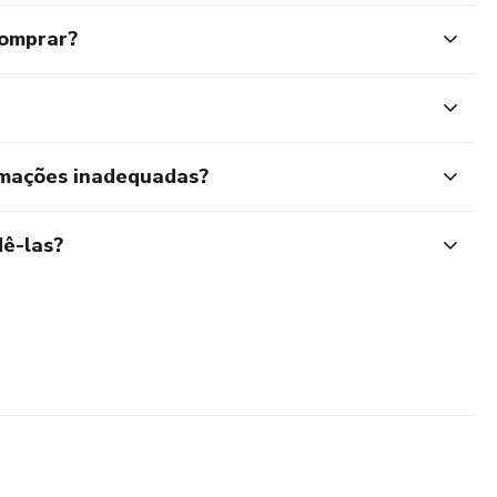
comprar?
rmações inadequadas?
ê-las?