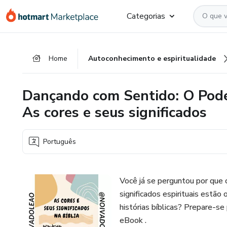
Ir
Ir
Ir
Categorias
para
para
para
o
o
o
conteúdo
pagamento
rodapé
Home
Autoconhecimento e espiritualidade
principal
Dançando com Sentido: O Poder
As cores e seus significados
Português
Você já se perguntou por que 
significados espirituais estã
histórias bíblicas? Prepare-s
eBook .