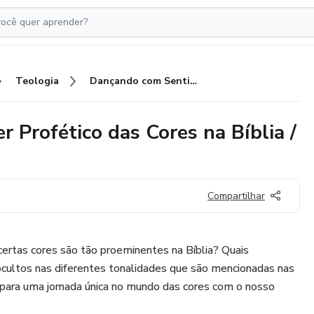
Teologia
Dançando com Sentido: O Poder Profético das Cores na Bíblia / As cores e seus significados
 Profético das Cores na Bíblia /
Compartilhar
certas cores são tão proeminentes na Bíblia? Quais
o ocultos nas diferentes tonalidades que são mencionadas nas
e para uma jornada única no mundo das cores com o nosso