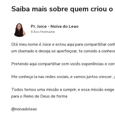
👉 Adquira Agora e Desperte
Saiba mais sobre quem criou o
Páginas 33
Pr. Joice - Noiva do Leao
BRINDE: DINAMICA UNIDA
6 Ano Hotmarter
Suporte +55 31 9221-5413
Olá meu nome é Joice e estou aqui para compartilhar conh
um chamado e deseja se aperfeiçoar, te convido a conhece
Saiba mais sobre mim : Insta
Pretendo aqui compartilhar com vocês experiências e cont
Me conheça la nas redes sociais, e vamos juntos crescer 
Todos temos uma missão a cumprir, e essa missão exige a
para o Reino de Deus de forma
@noivadoleao