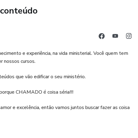
 o Poder das Cores em Sua Fé!
 conteúdo
DE
 WhatsApp
ecimento e experiência, na vida ministerial. Você quem tem
r nossos cursos.
gram @ministeriodedancanoivadoleao
eúdos que vão edificar o seu ministério.
, porque CHAMADO é coisa séria!!!
mor e excelência, então vamos juntos buscar fazer as coisa