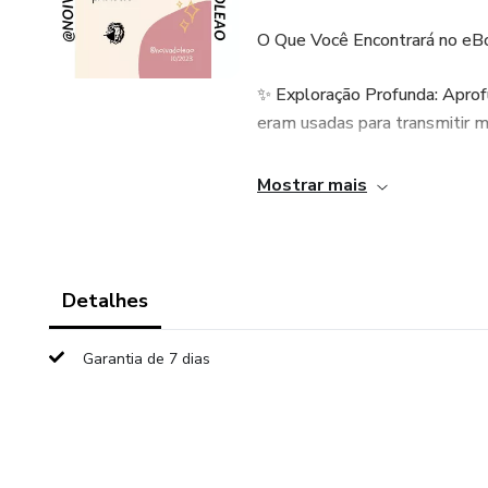
O Que Você Encontrará no eB
✨ Exploração Profunda: Aprofu
eram usadas para transmitir m
🎨 Paleta de Cores Sagradas:
Mostrar mais
Bíblia, desde o branco da pur
💃 Aplicação Prática: Aprenda 
e representações espirituais.
Detalhes
Receba um guia de cores e seus
Garantia de 7 dias
Este eBook é perfeito para líd
qualquer pessoa que deseja ap
las em sua expressão espiritua