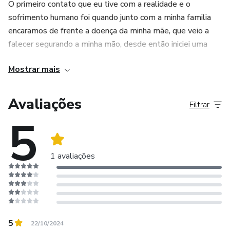
O primeiro contato que eu tive com a realidade e o
sofrimento humano foi quando junto com a minha familia
encaramos de frente a doença da minha mãe, que veio a
falecer segurando a minha mão, desde então iniciei uma
jornada em busca de respostas que eu ainda não tinha.
Mostrar mais
Relacionamentos, sentido de vida, os conflitos com a
religião, com minha feminilidade e os meus papeis diante
Avaliações
Filtrar
da sociedade, me senti inútil mesmo quando tinha uma
5
familia e uma excelente condição de vida, eu queria mais!
Nesta jornada pude perceber que os problemas que me
1 avaliações
abarcavam era também o problema de tantas outras
mulheres, solteiras, casadas, mães de família, divorciadas,
de adolescentes e até mesmo mulheres com mais idade.
Diante de todas as experiência acumuladas em anos de
5
22/10/2024
atendimento no consultório, foram mais de mil pessoas