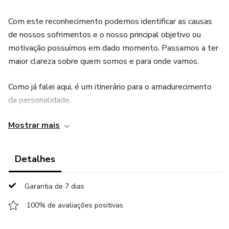
Com este reconhecimento podemos identificar as causas
de nossos sofrimentos e o nosso principal objetivo ou
motivação possuímos em dado momento. Passamos a ter
maior clareza sobre quem somos e para onde vamos.
Como já falei aqui, é um itinerário para o amadurecimento
da personalidade.
Mostrar mais
Podemos com ela estabelecer algum grau de
previsibilidade dos desafios que estão por vir em nossa
jornada assim como compreender melhor onde estão
Detalhes
aqueles que nos cercam.
Garantia de 7 dias
100% de avaliações positivas