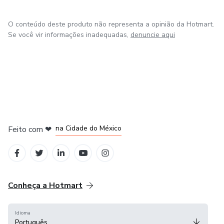
O conteúdo deste produto não representa a opinião da Hotmart.
Se você vir informações inadequadas,
denuncie aqui
em Bogotá
em Amsterdam
em Madrid
na Cidade do México
Feito com
❤
em Belo Horizonte
Conheça a Hotmart
Idioma
Português