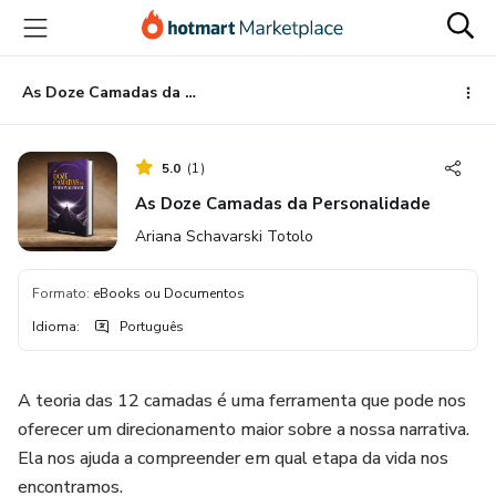
Ir
Ir
Ir
para
para
para
o
o
o
conteúdo
pagamento
rodapé
As Doze Camadas da Personalidade
principal
5.0
(
1
)
As Doze Camadas da Personalidade
Ariana Schavarski Totolo
Formato
:
eBooks ou Documentos
Idioma
:
Português
A teoria das 12 camadas é uma ferramenta que pode nos
oferecer um direcionamento maior sobre a nossa narrativa.
Ela nos ajuda a compreender em qual etapa da vida nos
encontramos.