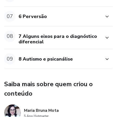
Aula 1: Histeria
07
6 Perversão
Aula 2: Obsessão
08
7 Alguns eixos para o diagnóstico
Aula 3: Fobia
diferencial
Módulo 4- As psicoses extraordinárias
09
8 Autismo e psicanálise
Aula 1: A esquizofrenia e suas características
Aula 2: A melancolia e suas características
Saiba mais sobre quem criou o
Aula 3: A paranoia e suas características
conteúdo
Módulo 5- As psicoses ordinárias
Maria Bruna Mota
Aula 1- O que são as psicoses ordinárias?
5 Ano Hotmarter