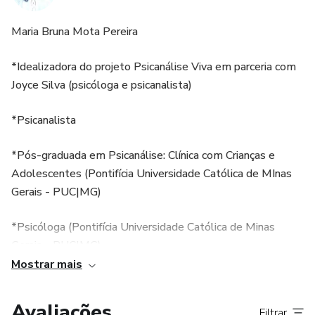
Maria Bruna Mota Pereira
Módulo 6- Perversão
*Idealizadora do projeto Psicanálise Viva em parceria com
-O perverso e sua mãe
Joyce Silva (psicóloga e psicanalista)
- O Outro na Perversão
*Psicanalista
- Alguns modos de gozo
*Pós-graduada em Psicanálise: Clínica com Crianças e
Módulo 7- Alguns eixos para o diagnóstico diferencial
Adolescentes (Pontifícia Universidade Católica de MInas
Gerais - PUC|MG)
-A posição no desejo do Outro
*Psicóloga (Pontifícia Universidade Católica de Minas
-Os modos de gozo
Gerais - PUC|MG)
Mostrar mais
-A construção simbólica
CRP 04/45107
Avaliações
Filtrar
Módulo bônus - surpresa