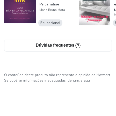
Psicanálise/RJ
Psicanálise
e
f
Maria Bruna Mota
Psicóloga (CRP 04/45107)
M
Educacional
Especialista em Psicanálise: Clínica Com Crianças e
Adolescentes (PUC/MG)
Dúvidas frequentes
O conteúdo deste produto não representa a opinião da Hotmart.
Se você vir informações inadequadas,
denuncie aqui