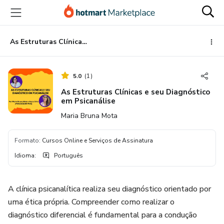
Ir
Ir
Ir
para
para
para
o
o
o
conteúdo
pagamento
rodapé
As Estruturas Clínicas e seu Diagnóstico em Psicanálise
principal
5.0
(
1
)
As Estruturas Clínicas e seu Diagnóstico
em Psicanálise
Maria Bruna Mota
Formato
:
Cursos Online e Serviços de Assinatura
Idioma
:
Português
A clínica psicanalítica realiza seu diagnóstico orientado por
uma ética própria. Compreender como realizar o
diagnóstico diferencial é fundamental para a condução