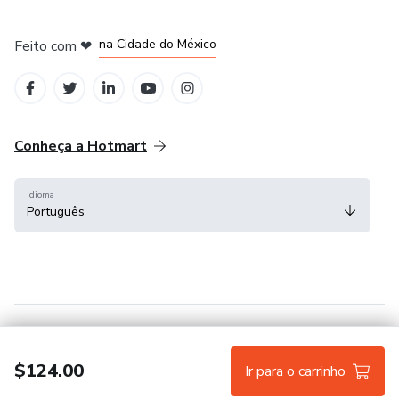
em Bogotá
em Amsterdam
em Madrid
na Cidade do México
Feito com
❤
em Belo Horizonte
Conheça a Hotmart
Idioma
Português
Central de ajuda
Termos
Privacidade
Cookies
$124.00
Ir para o carrinho
Hotmart — 2011-2026 © Todos os direitos reservados.