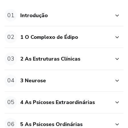
Aula 1: O C.E em Freud
01
Introdução
Aula 2: O C.E em Lacan
02
1 O Complexo de Édipo
Aula 3: As estruturas como consequência
Módulo 2- As estruturas clínicas
03
2 As Estruturas Clínicas
Aula 1: Estádio do espelho
04
3 Neurose
Aula 2: O recalque
Aula 3: A foraclusão
05
4 As Psicoses Extraordinárias
Aula 4: O desmentido
06
5 As Psicoses Ordinárias
Módulo 3- Neurose