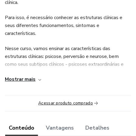
clínica.
Para isso, é necessário conhecer as estruturas clínicas e
seus diferentes funcionamentos, sintomas e
características.
Nesse curso, vamos ensinar as características das
estruturas clínicas: psicose, perversão e neurose, bem
como seus subtipos clínicos - psicoses extraordinárias e
ordinárias, neurose histérica, obsessiva e fobia - além de
Mostrar mais
como realizar o diagnóstico diferencial.
O curso é composto por 7 módulos, aulas ao vivo e grupo
exclusivo no Whatsaap.
Acessar produto comprado
Confira abaixo o que você irá estudar:
Conteúdo
Vantagens
Detalhes
Módulo 1- O Complexo de Édipo