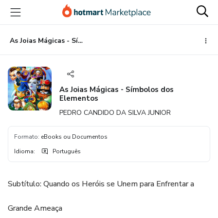
Ir
Ir
Ir
para
para
para
o
o
o
conteúdo
pagamento
rodapé
As Joias Mágicas - Símbolos dos Elementos
principal
As Joias Mágicas - Símbolos dos
Elementos
PEDRO CANDIDO DA SILVA JUNIOR
Formato
:
eBooks ou Documentos
Idioma
:
Português
Subtítulo: Quando os Heróis se Unem para Enfrentar a
Grande Ameaça