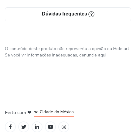
Dúvidas frequentes
O conteúdo deste produto não representa a opinião da Hotmart.
Se você vir informações inadequadas,
denuncie aqui
em Bogotá
em Amsterdam
em Madrid
na Cidade do México
Feito com
❤
em Belo Horizonte