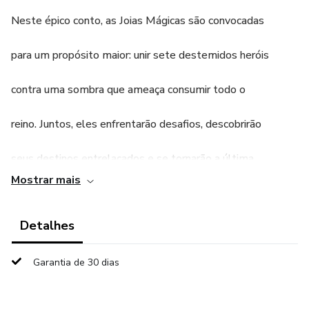
Neste épico conto, as Joias Mágicas são convocadas
para um propósito maior: unir sete destemidos heróis
contra uma sombra que ameaça consumir todo o
reino. Juntos, eles enfrentarão desafios, descobrirão
seus destinos entrelaçados e se tornarão a última
Mostrar mais
esperança contra a crescente escuridão que se
Detalhes
avizinha. Prepare-se para uma jornada onde a união
dos heróis se torna a força mais poderosa contra a
Garantia de 30 dias
ameaça que se esconde nas sombras.