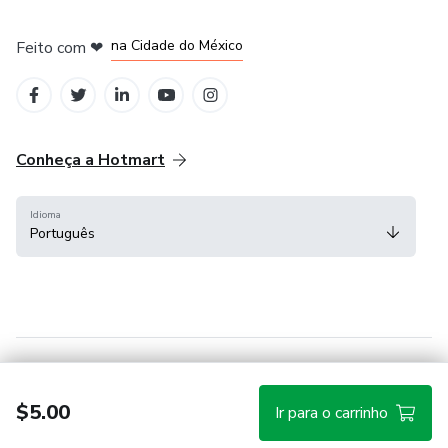
em Bogotá
em Amsterdam
em Madrid
na Cidade do México
Feito com
❤
em Belo Horizonte
Conheça a Hotmart
Idioma
Português
Central de ajuda
Termos
Privacidade
Cookies
$5.00
Ir para o carrinho
Hotmart — 2011-2026 © Todos os direitos reservados.