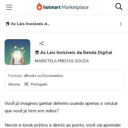
Ir
Ir
Ir
para
para
para
o
o
o
conteúdo
pagamento
rodapé
📕 As Leis Invisíveis da Renda Digital
principal
📕 As Leis Invisíveis da Renda Digital
MARISTELA FREITAS SOUZA
Formato
:
eBooks ou Documentos
Idioma
:
Português
Você já imaginou ganhar dinheiro usando apenas o celular
que você já tem em mãos?
Neste e-book prático e direto ao ponto, você vai aprender