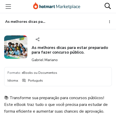
Ir
Ir
Ir
para
para
para
o
o
o
conteúdo
pagamento
rodapé
As melhores dicas para estar preparado para fazer concurso público.
principal
As melhores dicas para estar preparado
para fazer concurso público.
Gabriel Mariano
Formato
:
eBooks ou Documentos
Idioma
:
Português
📚 Transforme sua preparação para concursos públicos!
Este eBook traz tudo o que você precisa para estudar de
forma eficiente e aumentar suas chances de aprovação.