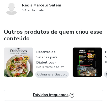
Regis Marcelo Salem
5 Ano Hotmarter
Outros produtos de quem criou esse
conteúdo
Receitas de
P
Saladas para
S
Diabéticos -
R
Regis Marcelo Salem
Especial de Verão
Culinária e Gastronomia
Dúvidas frequentes