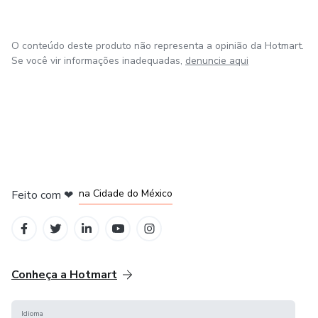
O conteúdo deste produto não representa a opinião da Hotmart.
Se você vir informações inadequadas,
denuncie aqui
em Bogotá
em Amsterdam
em Madrid
na Cidade do México
Feito com
❤
em Belo Horizonte
Conheça a Hotmart
Idioma