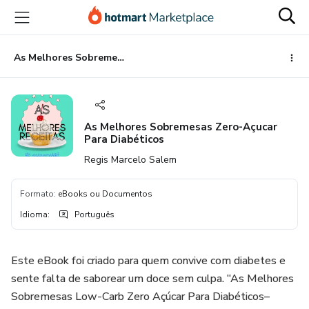
Ir
Ir
Ir
para
para
para
o
o
o
conteúdo
pagamento
rodapé
As Melhores Sobremesas Zero-Açucar Para Diabéticos
principal
As Melhores Sobremesas Zero-Açucar
Para Diabéticos
Regis Marcelo Salem
Formato
:
eBooks ou Documentos
Idioma
:
Português
Este eBook foi criado para quem convive com diabetes e
sente falta de saborear um doce sem culpa. “As Melhores
Sobremesas Low-Carb Zero Açúcar Para Diabéticos–