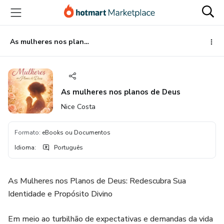
Ir
Ir
Ir
para
para
para
o
o
o
conteúdo
pagamento
rodapé
As mulheres nos planos de Deus
principal
As mulheres nos planos de Deus
Nice Costa
Formato
:
eBooks ou Documentos
Idioma
:
Português
As Mulheres nos Planos de Deus: Redescubra Sua
Identidade e Propósito Divino
Em meio ao turbilhão de expectativas e demandas da vida