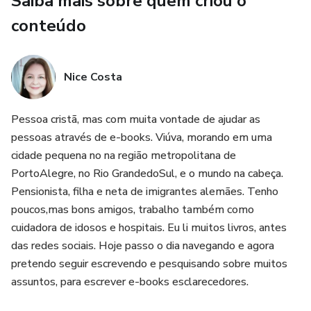
Saiba mais sobre quem criou o
A Teologia da Intenção Divina: Entenda o conceito de
conteúdo
poiema (Efésios 2:10) e como seu propósito já está
embutido em você, esperando para ser manifestado.
Nice Costa
Inspiração de Mulheres Bíblicas: Aprenda com a coragem e
o posicionamento de figuras como Ester, Débora e Rute, e
Pessoa cristã, mas com muita vontade de ajudar as
descubra como Deus usa sua posição atual para cumprir
pessoas através de e-books. Viúva, morando em uma
Seus planos.
cidade pequena no na região metropolitana de
PortoAlegre, no Rio GrandedoSul, e o mundo na cabeça.
O Chamado no Lar e no Mundo: Reconheça o lar como seu
Pensionista, filha e neta de imigrantes alemães. Tenho
primeiro e mais importante campo missionário (Provérbios
poucos,mas bons amigos, trabalho também como
14:1) e saiba como manifestar sua "soberana vocação" em
cuidadora de idosos e hospitais. Eu li muitos livros, antes
todas as esferas da vida (Filipenses 3:14).
das redes sociais. Hoje passo o dia navegando e agora
pretendo seguir escrevendo e pesquisando sobre muitos
Cura e Restauração: Entenda que a cura interior é um pré-
assuntos, para escrever e-books esclarecedores.
requisito para a plenitude do propósito, permitindo que
Deus cuide de suas feridas (Salmos 147:3) e liberte todo