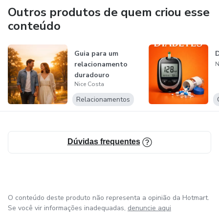
o seu potencial.
Outros produtos de quem criou esse
conteúdo
Este e-book é mais do que uma leitura; é um manual de
vida para a mulher que deseja viver com intencionalidade,
Guia para um
D
poder e alinhamento com a vontade de Deus. Prepare-se
relacionamento
N
para avançar com fé e ousadia, sabendo que seu futuro é
duradouro
brilhante nas mãos do Criador. Ideal para devocionais,
Nice Costa
grupos de estudo ou para presentear aquela mulher
Relacionamentos
especial.
Redescubra o seu valor inegociável e comece hoje a viver o
Dúvidas frequentes
propósito que Deus
O conteúdo deste produto não representa a opinião da Hotmart.
Se você vir informações inadequadas,
denuncie aqui