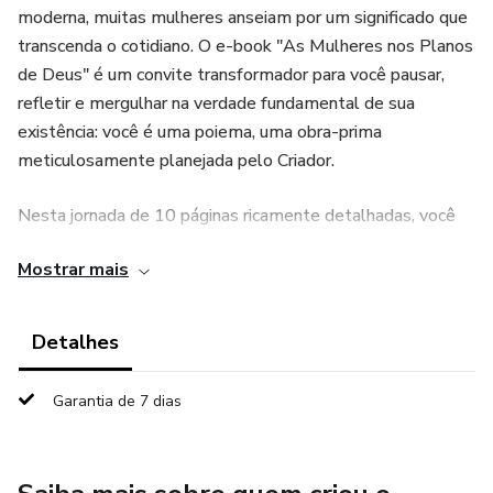
moderna, muitas mulheres anseiam por um significado que
transcenda o cotidiano. O e-book "As Mulheres nos Planos
de Deus" é um convite transformador para você pausar,
refletir e mergulhar na verdade fundamental de sua
existência: você é uma poiema, uma obra-prima
meticulosamente planejada pelo Criador.
Nesta jornada de 10 páginas ricamente detalhadas, você
será guiada através de verdades bíblicas profundas que
Mostrar mais
desvendam sua identidade em Cristo e o chamado
específico que Deus tem para sua vida. Cada capítulo é
uma fusão poderosa de reflexão teológica, aplicação
Detalhes
prática e orações de dedicação, garantindo que o
aprendizado se torne uma experiência de fé viva e
Garantia de 7 dias
transformadora.
O que você encontrará neste e-book: