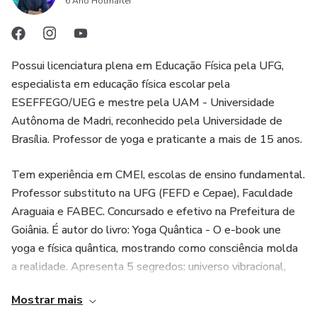
6 Ano Hotmarter
Possui licenciatura plena em Educação Física pela UFG,
especialista em educação física escolar pela
ESEFFEGO/UEG e mestre pela UAM - Universidade
Autônoma de Madri, reconhecido pela Universidade de
Brasília. Professor de yoga e praticante a mais de 15 anos.
Tem experiência em CMEI, escolas de ensino fundamental.
Professor substituto na UFG (FEFD e Cepae), Faculdade
Araguaia e FABEC. Concursado e efetivo na Prefeitura de
Goiânia. É autor do livro: Yoga Quântica - O e-book une
yoga e física quântica, mostrando como consciência molda
a realidade. Apresenta 5 segredos: universo vibracional,
corpo energético, intenção como semente, asanas
Mostrar mais
quânticos e visualização criativa. Propõe práticas diárias