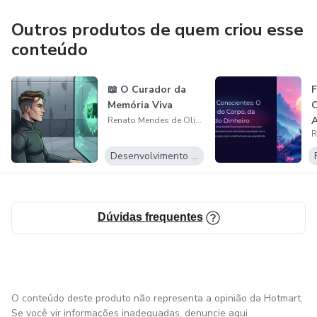
para alinhar energia, dissolver bloqueios e manifestar
intenções.
Outros produtos de quem criou esse
conteúdo
📖 O Curador da
F
Memória Viva
C
A
Renato Mendes de Oliveira
M
p
Desenvolvimento Pessoal
Dúvidas frequentes
O conteúdo deste produto não representa a opinião da Hotmart.
Se você vir informações inadequadas,
denuncie aqui