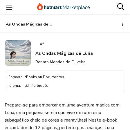
Ir
Ir
Ir
para
para
para
o
o
o
conteúdo
pagamento
rodapé
As Ondas Mágicas de Luna
principal
As Ondas Mágicas de Luna
Renato Mendes de Oliveira
Formato
:
eBooks ou Documentos
Idioma
:
Português
Prepare-se para embarcar em uma aventura mágica com
Luna, uma pequena sereia que vive em um reino
subaquático cheio de cores e maravilhas! Neste e-book
encantador de 12 páginas, perfeito para crianças, Luna