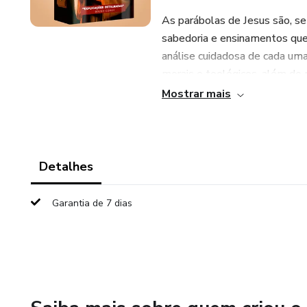
As parábolas de Jesus são, se
sabedoria e ensinamentos que
análise cuidadosa de cada uma 
morais e teológicos, além de 
Mostrar mais
Com uma linguagem clara e exe
Cristo mais próximos da vida c
divina e a aplicá-la em sua jo
mais profundo da Bíblia e um 
Detalhes
Garantia de 7 dias