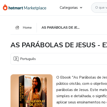
Ir
Ir
Ir
Categorias
para
para
para
o
o
o
conteúdo
pagamento
rodapé
Home
AS PARÁBOLAS DE JESUS - EXPLICAÇÕES DETALHADAS
principal
AS PARÁBOLAS DE JESUS -
Português
O Ebook "As Parábolas de Jes
público cristão, com o objeti
parábolas de Jesus. Este mate
simples e detalhada, o signif
aplicar seus ensinamentos no 