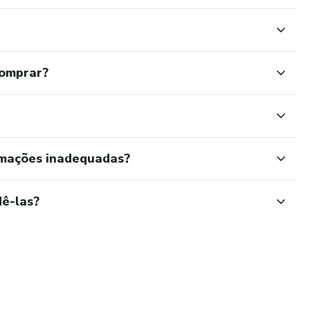
comprar?
rmações inadequadas?
ê-las?