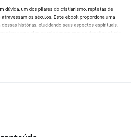
m dúvida, um dos pilares do cristianismo, repletas de
 atravessam os séculos. Este ebook proporciona uma
dessas histórias, elucidando seus aspectos espirituais,
mostrar como elas se relacionam com os desafios atuais.
mplos práticos, este livro visa tornar os ensinamentos de
otidiana, ajudando os leitores a refletir sobre a mensagem
rnada espiritual. Ideal para aqueles que buscam um estudo
entendimento mais claro da obra de Jesus.