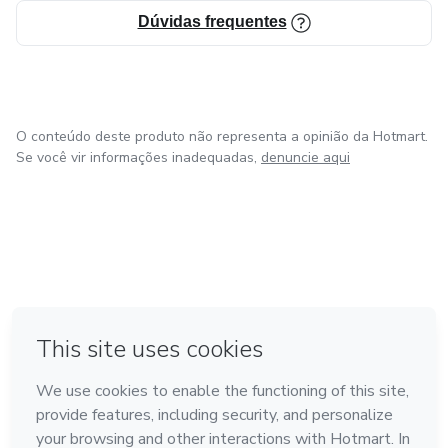
Dúvidas frequentes
O conteúdo deste produto não representa a opinião da Hotmart.
Se você vir informações inadequadas,
denuncie aqui
em Amsterdam
em Madrid
em Bogotá
Feito com
❤
em Belo Horizonte
na Cidade do México