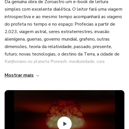
Da genuína obra de Zoroastro um e-book de leitura
simples com excelente dialética. O leitor fará uma viagem
introspectiva e ao mesmo tempo acompanhará as viagens
do profeta no tempo e no espaço: Profecias a partir de
2.023, viagem astral, seres extraterrestres, invasão
alienígena, guerras, governo mundial, grafeno, outras
dimensões, teoria da relatividade, passado, presente,
futuro, novas tecnologias, o destino da Terra, a cidade de
Kanjhorano no planeta Ponrash, mediunidade, cura
milagrosa, espiritualidade, conscienciologia e muito mais!
Mostrar mais
Uma fonte de conhecimentos...
Trecho do livro: "As relações dos países após a grande
guerra mundial de 2.030 a 2.036 se tornaram multipolar e
todos adquiriram o direito de voto na ONU. O Brasil se
tornou uma potência da paz, mas as forças armadas foram
potencializadas e contava com excelente sistema de
defesa. Então, já não se pensava em defesa contra invasão