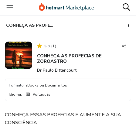
Ir
Ir
Ir
para
para
para
o
o
o
conteúdo
pagamento
rodapé
CONHEÇA AS PROFECIAS DE ZOROASTRO
principal
5.0
(
1
)
CONHEÇA AS PROFECIAS DE
ZOROASTRO
Dr Paulo Bittencourt
Formato
:
eBooks ou Documentos
Idioma
:
Português
CONHEÇA ESSAS PROFECIAS E AUMENTE A SUA
CONSCIÊNCIA