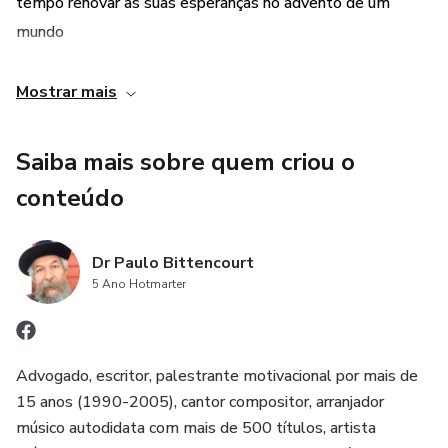
tempo renovar as suas esperanças no advento de um
telepatia, entre outras capacidades que já estão
mundo
florescendo na juventude.
melhor. Esta obra é uma fonte de novos conhecimentos!
Mostrar mais
Linguagem apropriada para desenvolvimento da intuição,
premonição, clarividência, clariaudiência e demais
Saiba mais sobre quem criou o
faculdades mediúnicas. Obra concebida através da
conteúdo
psicodigitação.
Dr Paulo Bittencourt
5 Ano Hotmarter
Advogado, escritor, palestrante motivacional por mais de
15 anos (1990-2005), cantor compositor, arranjador
músico autodidata com mais de 500 títulos, artista