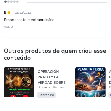
5
28/12/2022
Emocionante e extraordinário
VANIA
Outros produtos de quem criou esse
conteúdo
OPERACIÓN
A
PRATO Y LA
VERDAD SOBRE
Dr Paulo Bittencourt
D
VARGINHA ET
Literatura