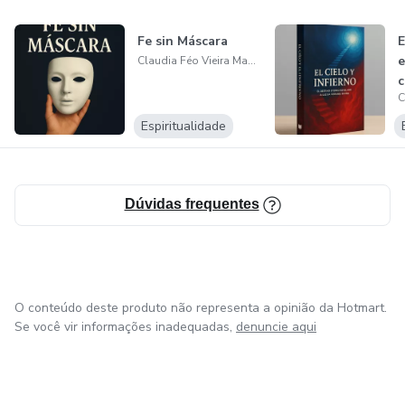
Fe sin Máscara
E
e
Claudia Féo Vieira Machado
c
Espiritualidade
Dúvidas frequentes
O conteúdo deste produto não representa a opinião da Hotmart.
Se você vir informações inadequadas,
denuncie aqui