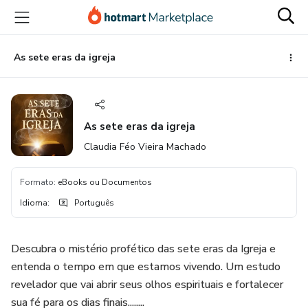
Ir
Ir
Ir
para
para
para
o
o
o
conteúdo
pagamento
rodapé
As sete eras da igreja
principal
As sete eras da igreja
Claudia Féo Vieira Machado
Formato
:
eBooks ou Documentos
Idioma
:
Português
Descubra o mistério profético das sete eras da Igreja e
entenda o tempo em que estamos vivendo. Um estudo
revelador que vai abrir seus olhos espirituais e fortalecer
sua fé para os dias finais........