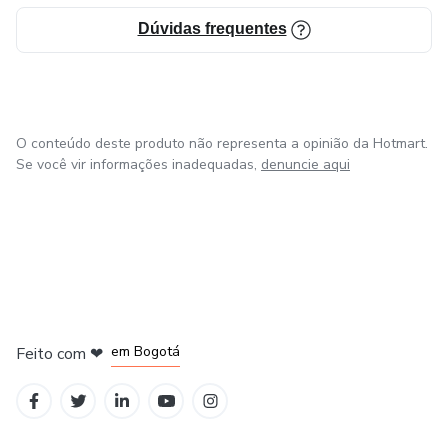
Dúvidas frequentes
O conteúdo deste produto não representa a opinião da Hotmart.
Se você vir informações inadequadas,
denuncie aqui
em Amsterdam
em Madrid
em Bogotá
Feito com
❤
em Belo Horizonte
na Cidade do México