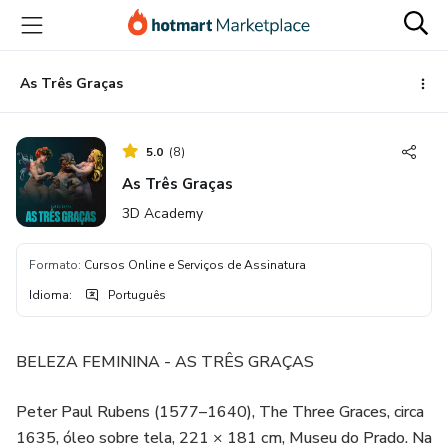
Ir
Ir
Ir
para
para
para
o
o
o
conteúdo
pagamento
rodapé
As Três Graças
principal
5.0
(
8
)
As Três Graças
3D Academy
Formato
:
Cursos Online e Serviços de Assinatura
Idioma
:
Português
BELEZA FEMININA - AS TRÊS GRAÇAS
Peter Paul Rubens (1577–1640), The Three Graces, circa
1635, óleo sobre tela, 221 × 181 cm, Museu do Prado. Na