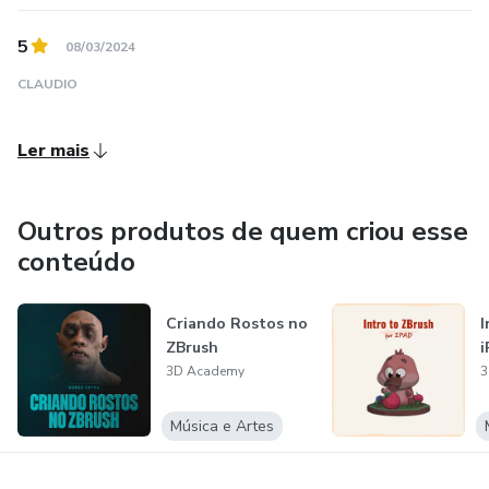
5
08/03/2024
CLAUDIO
Ler mais
Outros produtos de quem criou esse
conteúdo
Criando Rostos no
I
ZBrush
i
3D Academy
3
Música e Artes