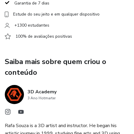
Garantia de 7 dias
INFORMAÇÕES IMPORTANTES:
Estude do seu jeito e em qualquer dispositivo
Pré-requisito: Conhecimento intermediário em ZBrush
+1300 estudantes
100% de avaliações positivas
Essas aulas dão sequência ao livro “Arte na Viagem I".
Saiba mais sobre quem criou o
conteúdo
3D Academy
3 Ano Hotmarter
Rafa Souza is a 3D artist and instructor. He began his
artistic journey in 1999, studying fine arts and 3D using