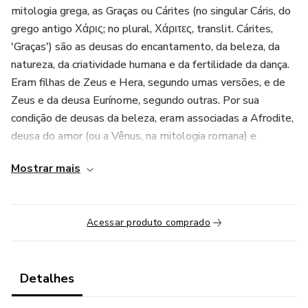
mitologia grega, as Graças ou Cárites (no singular Cáris, do
grego antigo Χάρις; no plural, Χάριτες, translit. Cárites,
'Graças') são as deusas do encantamento, da beleza, da
natureza, da criatividade humana e da fertilidade da dança.
Eram filhas de Zeus e Hera, segundo umas versões, e de
Zeus e da deusa Eurínome, segundo outras. Por sua
condição de deusas da beleza, eram associadas a Afrodite,
deusa do amor (ou a Vênus, na mitologia romana) e
dançarinas do Olimpo. Também se identificavam com as
Mostrar mais
primitivas musas, em virtude de sua predileção pelas
danças corais e pela música. Ao que parece, seu culto se
iniciou na Beócia, onde eram consideradas deusas da
Acessar produto comprado
vegetação. O nome de cada uma delas varia nas diferentes
lendas. Na Ilíada de Homero aparece uma só Cárite,
esposa do deus Hefesto. Apesar das variações regionais, o
Detalhes
trio mais freqüente é: Aglaia - a claridade; Tália - a que faz
brotar flores; Eufrosina - o sentido da alegria.