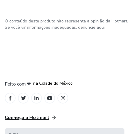
O conteúdo deste produto não representa a opinião da Hotmart.
Se você vir informações inadequadas,
denuncie aqui
em Bogotá
em Amsterdam
em Madrid
na Cidade do México
Feito com
❤
em Belo Horizonte
Conheça a Hotmart