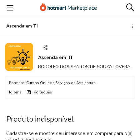
Ir
Ir
Ir
para
para
para
o
o
o
conteúdo
pagamento
rodapé
Ascenda em TI
principal
Ascenda em TI
RODOLFO DOS SANTOS DE SOUZA LOVERA
Formato
:
Cursos Online e Serviços de Assinatura
Idioma
:
Português
Produto indisponível
Cadastre-se e mostre seu interesse em comprar para o(a)
autor(a) deste curso!