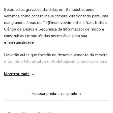
Serão aulas gravadas divididas em 6 módulos onde
veremos como construir sua carreira, direcionando para uma
das grandes áreas de TI (Desenvolvimento, Infraestrutura,
Ciência de Dados e Segurança da Informação) de modo a
construir as competências necessárias para sua
empregabilidade.
Haverão aulas que focarão no desenvolvimento da carreira
e também falarei sobre metodologia de aprendizado, para
que ao terminar esta jornada, você saiba quais formações
Mostrar mais
deve buscar além de como deve executá-las.
A parte boa é que, com todas estas aulas, você terá
autonomia para construir Sua via profissional sem erros!
Acessar produto comprado