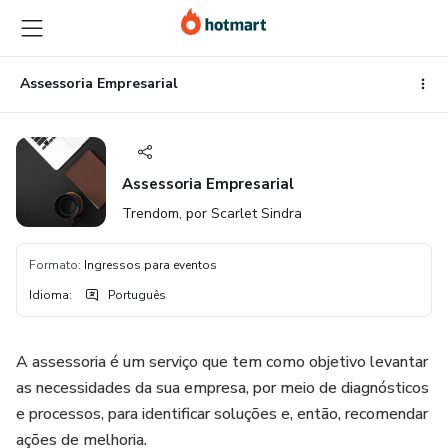
Ir
Ir
Ir
para
para
para
o
o
o
conteúdo
pagamento
rodapé
Assessoria Empresarial
principal
Assessoria Empresarial
Trendom, por Scarlet Sindra
Formato
:
Ingressos para eventos
Idioma
:
Português
A assessoria é um serviço que tem como objetivo levantar
as necessidades da sua empresa, por meio de diagnósticos
e processos, para identificar soluções e, então, recomendar
ações de melhoria.