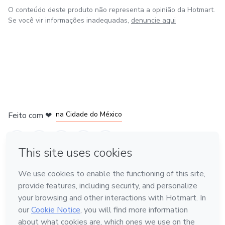
O conteúdo deste produto não representa a opinião da Hotmart.
Se você vir informações inadequadas,
denuncie aqui
em Bogotá
em Amsterdam
em Madrid
na Cidade do México
Feito com
❤
em Belo Horizonte
Conheça a Hotmart
Idioma
Português