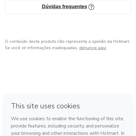
Dúvidas frequentes
O conteúdo deste produto não representa a opinião da Hotmart.
Se você vir informações inadequadas,
denuncie aqui
em Amsterdam
em Madrid
em Bogotá
Feito com
❤
em Belo Horizonte
na Cidade do México