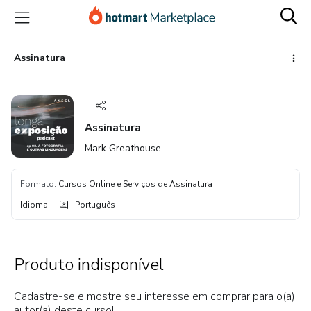
Ir
Ir
Ir
para
para
para
o
o
o
conteúdo
pagamento
rodapé
Assinatura
principal
Assinatura
Mark Greathouse
Formato
:
Cursos Online e Serviços de Assinatura
Idioma
:
Português
Produto indisponível
Cadastre-se e mostre seu interesse em comprar para o(a)
autor(a) deste curso!