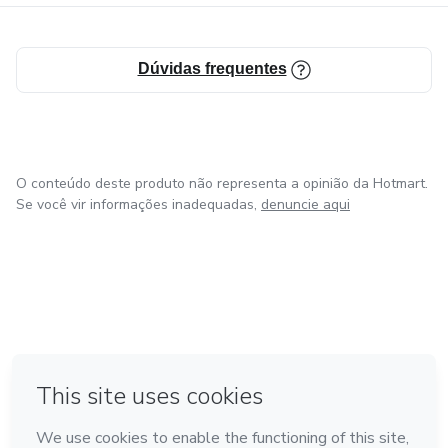
Dúvidas frequentes
O conteúdo deste produto não representa a opinião da Hotmart.
Se você vir informações inadequadas,
denuncie aqui
em Amsterdam
em Madrid
em Bogotá
Feito com
❤
em Belo Horizonte
na Cidade do México