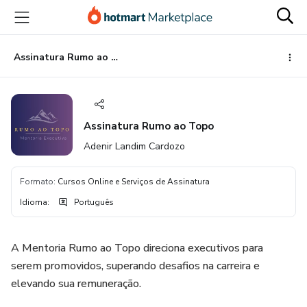
Ir
Ir
Ir
para
para
para
o
o
o
conteúdo
pagamento
rodapé
Assinatura Rumo ao Topo
principal
Assinatura Rumo ao Topo
Adenir Landim Cardozo
Formato
:
Cursos Online e Serviços de Assinatura
Idioma
:
Português
A Mentoria Rumo ao Topo direciona executivos para
serem promovidos, superando desafios na carreira e
elevando sua remuneração.