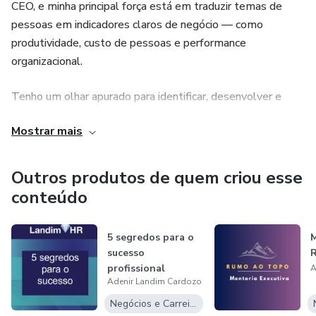
CEO, e minha principal força está em traduzir temas de
pessoas em indicadores claros de negócio — como
produtividade, custo de pessoas e performance
organizacional.
Tenho um olhar apurado para identificar, desenvolver e
reter talentos de alto desempenho (HiPos), estruturando
Mostrar mais
processos como calibração, sucessão e avaliações
estratégicas que sustentam o crescimento da organização.
Outros produtos de quem criou esse
Também atuo como mentora, apoiando profissionais no
conteúdo
avanço de suas carreiras por meio de programas como o
“Rumo ao Topo”, onde combino estratégia, clareza e
5 segredos para o
M
desenvolvimento de mentalidade para gerar resultados
sucesso
concretos.
profissional
A
Adenir Landim Cardozo
Negócios e Carreira