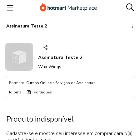
Ir
Ir
Ir
para
para
para
o
o
o
conteúdo
pagamento
rodapé
Assinatura Teste 2
principal
Assinatura Teste 2
Wax Wings
Formato
:
Cursos Online e Serviços de Assinatura
Idioma
:
Português
Produto indisponível
Cadastre-se e mostre seu interesse em comprar para o(a)
autor(a) deste curso!