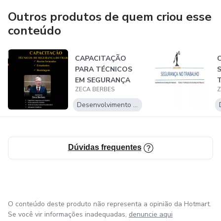
Outros produtos de quem criou esse
conteúdo
CAPACITAÇÃO
PARA TÉCNICOS
EM SEGURANÇA
ZECA BERBES
Z
DO TRABALHO
Desenvolvimento Pessoal
Dúvidas frequentes
O conteúdo deste produto não representa a opinião da Hotmart.
Se você vir informações inadequadas,
denuncie aqui