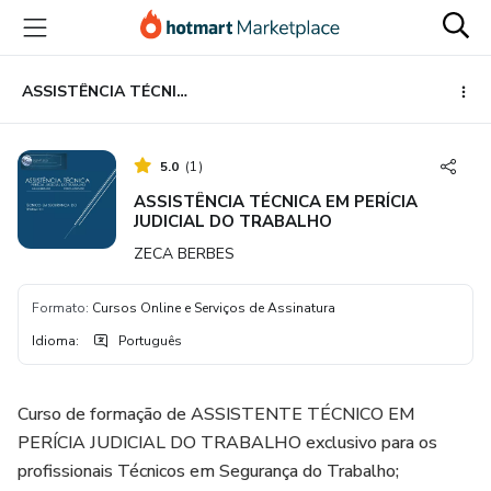
Ir
Ir
Ir
para
para
para
o
o
o
conteúdo
pagamento
rodapé
ASSISTÊNCIA TÉCNICA EM PERÍCIA JUDICIAL DO TRABALHO
principal
5.0
(
1
)
ASSISTÊNCIA TÉCNICA EM PERÍCIA
JUDICIAL DO TRABALHO
ZECA BERBES
Formato
:
Cursos Online e Serviços de Assinatura
Idioma
:
Português
Curso de formação de ASSISTENTE TÉCNICO EM
PERÍCIA JUDICIAL DO TRABALHO exclusivo para os
profissionais Técnicos em Segurança do Trabalho;