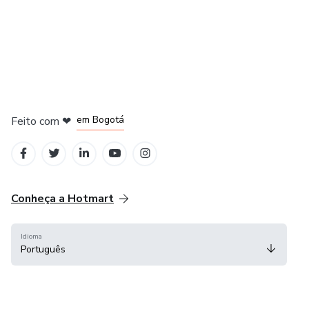
em Amsterdam
em Madrid
em Bogotá
Feito com
❤
em Belo Horizonte
na Cidade do México
Conheça a Hotmart
Idioma
Português