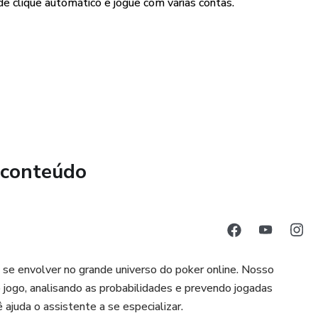
de clique automático e jogue com várias contas.
ivalente a 500 pontos/combustível, ou então, mais de
 conteúdo
 poker, sua privacidade é garantida.
al.
se envolver no grande universo do poker online. Nosso
 o jogo, analisando as probabilidades e prevendo jogadas
ajuda o assistente a se especializar.