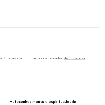
art. Se você vir informações inadequadas,
denuncie aqui
Autoconhecimento e espiritualidade