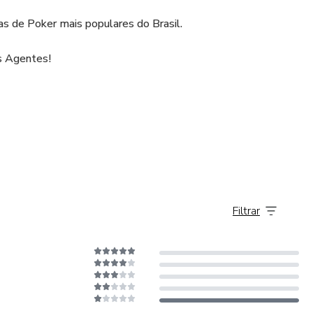
mas de Poker mais populares do Brasil.
s Agentes!
Filtrar