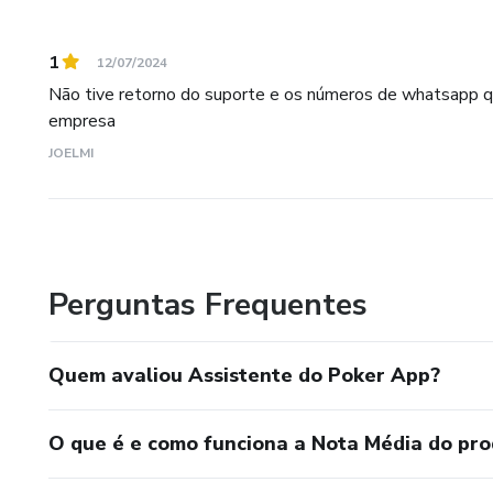
1
12/07/2024
Não tive retorno do suporte e os números de whatsapp 
empresa
JOELMI
Perguntas Frequentes
Quem avaliou Assistente do Poker App?
O que é e como funciona a Nota Média do pr