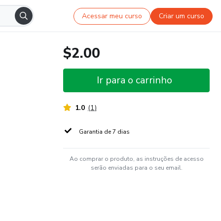
Acessar meu curso
Criar um curso
$2.00
Ir para o carrinho
1.0
(
1
)
Garantia de 7 dias
Ao comprar o produto, as instruções de acesso
serão enviadas para o seu email.