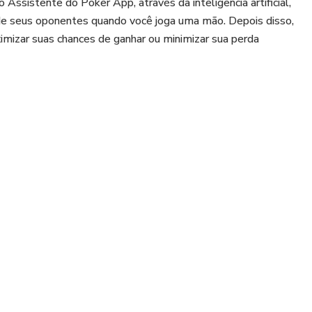
o Assistente do Poker App, através da inteligência artificial,
 de seus oponentes quando você joga uma mão. Depois disso,
imizar suas chances de ganhar ou minimizar sua perda
 rede neural capaz de auxiliar na tomada de decisões, através
ruzamento de dados.
as as decisões são tomadas não apenas com base na
também com base em estatísticas detalhadas para cada
uto, nós lhe damos o equivalente a 500 pontos/fuel, ou
poker!