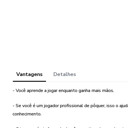
Vantagens
Detalhes
- Você aprende a jogar enquanto ganha mais mãos.
- Se você é um jogador profissional de pôquer, isso o a
conhecimento.