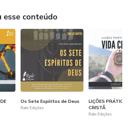
clesiastes, Daniel, Atos, Judas, Hebreus, Tiago;
u esse conteúdo
es de José, As Sementes da Murmuração;
MART.
 DE
Os Sete Espíritos de Deus
LIÇÕES PRÁTICA
CRISTÃ
Rabi Edições
Rabi Edições