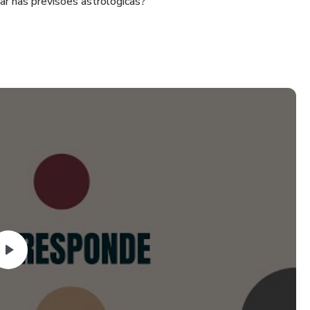
r nas previsões astrológicas?