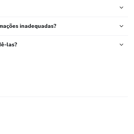
rmações inadequadas?
ê-las?