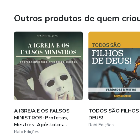
- Comentários Bíblicos: Série A BÍBLIA SEM MISTÉRIOS: E
Outros produtos de quem crio
- Vida Cristã: Os Sete Espíritos de Deus, As Sete Vest
- Discipulado: Os Quadro Pilares do Discipulado;
E muitos outros títulos disponíveis no MERCADO HOT
A IGREJA E OS FALSOS
TODOS SÃO FILHOS
MINISTROS: Profetas,
DEUS!
Mestres, Apóstolos...
Rabi Edições
Rabi Edições