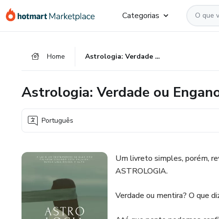
Ir
Ir
Ir
Categorias
para
para
para
o
o
o
conteúdo
pagamento
rodapé
Home
Astrologia: Verdade ou Engano?
principal
Astrologia: Verdade ou Engan
Português
Um livreto simples, porém, re
ASTROLOGIA.
Verdade ou mentira? O que diz