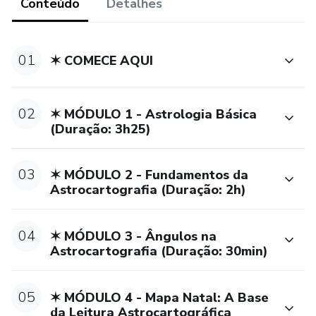
aproveitamento dos conteúdos seguintes.
Conteúdo
Detalhes
São 20 horas de conteúdo, distribuídas em mais de 100
aulas, organizadas de forma progressiva, didática e
01
✶ COMECE AQUI
integrativa.
02
✶ MÓDULO 1 - Astrologia Básica
(Duração: 3h25)
03
✶ MÓDULO 2 - Fundamentos da
Astrocartografia (Duração: 2h)
04
✶ MÓDULO 3 - Ângulos na
Astrocartografia (Duração: 30min)
05
✶ MÓDULO 4 - Mapa Natal: A Base
da Leitura Astrocartográfica