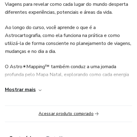
Viagens para revelar como cada lugar do mundo desperta
diferentes experiências, potenciais e áreas da vida.
Ao longo do curso, você aprende o que é a
Astrocartografia, como ela funciona na prática e como
utilizá-la de forma consciente no planejamento de viagens,
mudanças e no dia a dia.
O Astro✶Mapping™ também conduz a uma jornada
profunda pelo Mapa Natal, explorando como cada energia
planetária vem sendo integrada na sua vida e de que forma
Mostrar mais
isso se manifesta em diferentes contextos e lugares.
O curso é indicado tanto para pessoas sem conhecimento
prévio em Astrologia quanto para aquelas que já estudam
Acessar produto comprado
o tema, pois conta com um módulo introdutório de
Astrologia Básica, que oferece a base necessária para o