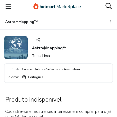
Ir
Ir
Ir
para
para
para
o
o
o
conteúdo
pagamento
rodapé
Astro✶Mapping™
principal
Astro✶Mapping™
Thais Lima
Formato
:
Cursos Online e Serviços de Assinatura
Idioma
:
Português
Produto indisponível
Cadastre-se e mostre seu interesse em comprar para o(a)
autor(a) deste curso!