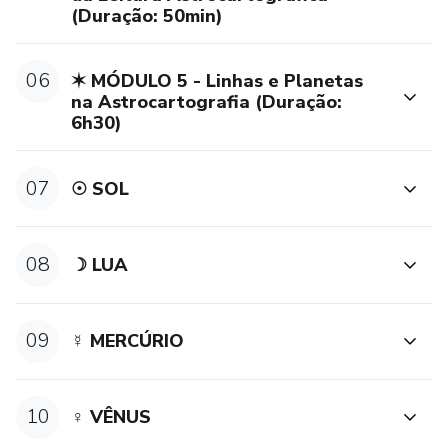
(Duração: 50min)
06
✶ MÓDULO 5 - Linhas e Planetas
na Astrocartografia (Duração:
6h30)
07
☉ SOL
08
☽ LUA
09
☿ MERCÚRIO
10
♀ VÊNUS