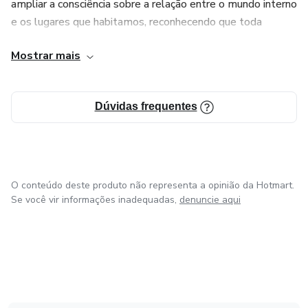
ampliar a consciência sobre a relação entre o mundo interno
e os lugares que habitamos, reconhecendo que toda
jornada externa nasce, primeiro, como um movimento de
Mostrar mais
dentro para fora.
É uma alegria poder compartilhar esse conhecimento e
Dúvidas frequentes
acompanhar pessoas em seus processos de escolha,
expansão e alinhamento. ✨
O conteúdo deste produto não representa a opinião da Hotmart.
Se você vir informações inadequadas,
denuncie aqui