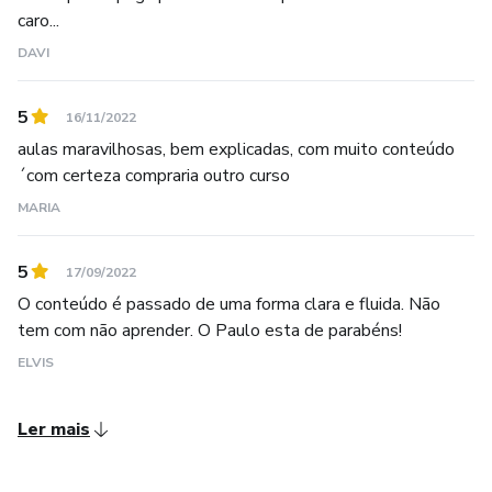
caro...
DAVI
5
16/11/2022
aulas maravilhosas, bem explicadas, com muito conteúdo
´com certeza compraria outro curso
MARIA
5
17/09/2022
O conteúdo é passado de uma forma clara e fluida. Não
tem com não aprender. O Paulo esta de parabéns!
ELVIS
Ler mais