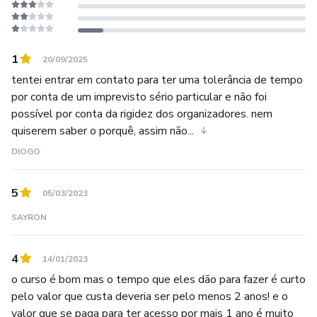
1970, São Paulo – SP, Brazil
Paulo was born in São Paulo, where he currently creates
1
20/09/2025
his work as an artist and teaches Visual Arts.
tentei entrar em contato para ter uma tolerância de tempo
por conta de um imprevisto sério particular e não foi
He recently presented a solo exhibition at Epicentro
possível por conta da rigidez dos organizadores. nem
Cultural, attended the Salon de Automne France-Brazil, at
quiserem saber o porquê, assim não...
the Latin America Memorial, and received multiple
DIOGO
consecutive awards in the Piracicaba Art Salon, Sao Paulo-
SP, Brazil.
5
05/03/2023
SAYRON
4
14/01/2023
o curso é bom mas o tempo que eles dão para fazer é curto
pelo valor que custa deveria ser pelo menos 2 anos! e o
valor que se paga para ter acesso por mais 1 ano é muito