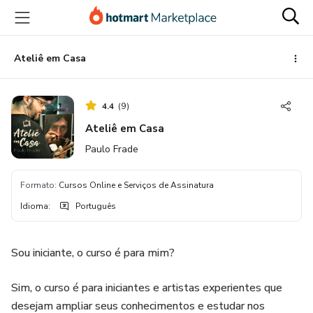
Ir
Ir
Ir
para
para
para
o
o
o
conteúdo
pagamento
rodapé
Ateliê em Casa
principal
4.4
(
9
)
Ateliê em Casa
Paulo Frade
Formato
:
Cursos Online e Serviços de Assinatura
Idioma
:
Português
Sou iniciante, o curso é para mim?
Sim, o curso é para iniciantes e artistas experientes que
desejam ampliar seus conhecimentos e estudar nos