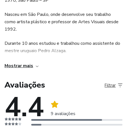
1970, São Paulo – SP
Nasceu em São Paulo, onde desenvolve seu trabalho
como artista plástico e professor de Artes Visuais desde
1992.
Durante 10 anos estudou e trabalhou como assistente do
mestre uruguaio Pedro Alzaga.
Recentemente foi premiado consecutivamente no Salão
Mostrar mais
de Piracicaba.
Avaliações
Filtrar
Atualmente trabalha em seu ateliê na Vila Mariana,
4.4
ministrando aulas e produzindo suas obras.
Bio
9 avaliações
PAULO FRADE