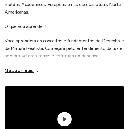
moldes Acadêmicos Europeus e nas escolas atuais Norte
Americanas.
O que vou aprender?
Você aprenderá os conceitos e fundamentos do Desenho e
da Pintura Realista, Começará pelo entendimento da luz e
sombra, valores tonais e estrutura do desenho.
Depois conhecerá a teoria das cores, temperaturas,
Mostrar mais
matizes, chroma, etc.
E tudo isso aplicado a figura humana, animais, natureza
morta e paisagens.
Como funciona o curso?
Esta é uma estratégia totalmente diferente do que você