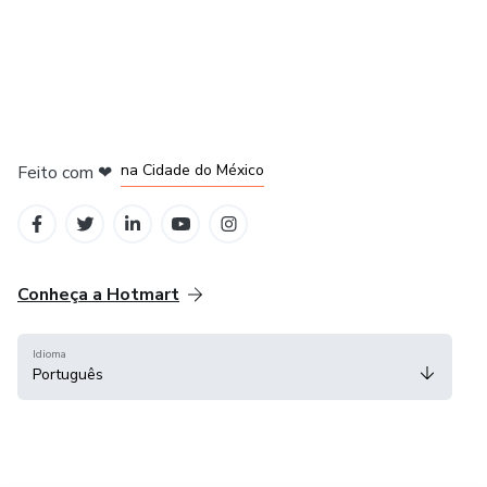
em Bogotá
em Amsterdam
em Madrid
na Cidade do México
Feito com
❤
em Belo Horizonte
Conheça a Hotmart
Idioma
Português