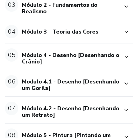
Como acessar as aulas
03
Módulo 2 - Fundamentos do
Realismo​
Assim que você efetuar a compra, vai receber pelo email
cadastrado o link para a plataforma Hotmart onde está
04
Módulo 3 - Teoria das Cores
hospedado nosso curso.
05
Módulo 4 - Desenho [Desenhando o
Crânio]
06
Modulo 4.1 - Desenho [Desenhando
um Gorila]
07
Módulo 4.2 - Desenho [Desenhando
um Retrato]
08
Módulo 5 - Pintura [Pintando um