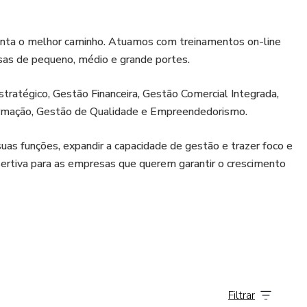
ienta o melhor caminho. Atuamos com treinamentos on-line
esas de pequeno, médio e grande portes.
ratégico, Gestão Financeira, Gestão Comercial Integrada,
ormação, Gestão de Qualidade e Empreendedorismo.
uas funções, expandir a capacidade de gestão e trazer foco e
sertiva para as empresas que querem garantir o crescimento
às empresas, com conteúdos importantes sobre atendimento,
 às equipes.
Filtrar