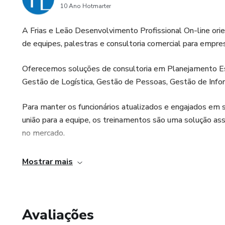
10 Ano Hotmarter
A Frias e Leão Desenvolvimento Profissional On-line or
de equipes, palestras e consultoria comercial para empr
Oferecemos soluções de consultoria em Planejamento Est
Gestão de Logística, Gestão de Pessoas, Gestão de Inf
Para manter os funcionários atualizados e engajados em s
união para a equipe, os treinamentos são uma solução as
no mercado.
As palestras desenvolvidas por nós levam atualização 
Mostrar mais
vendas e liderança e proporcionam novos direcionamentos
Avaliações