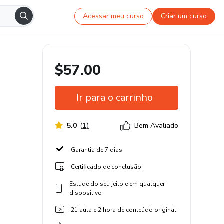
Acessar meu curso
Criar um curso
$57.00
Ir para o carrinho
5.0
(
1
)
Bem Avaliado
Garantia de 7 dias
Certificado de conclusão
Estude do seu jeito e em qualquer
dispositivo
21 aula e 2 hora de conteúdo original