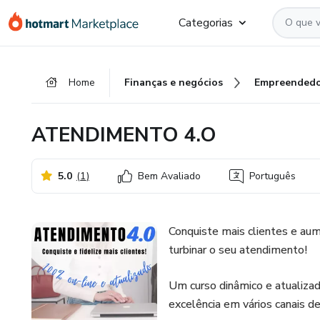
Ir
Ir
Ir
Categorias
para
para
para
o
o
o
conteúdo
pagamento
rodapé
Home
Finanças e negócios
Empreendedo
principal
ATENDIMENTO 4.O
5.0
(
1
)
Bem Avaliado
Português
Conquiste mais clientes e au
turbinar o seu atendimento!
Um curso dinâmico e atualiza
excelência em vários canais d