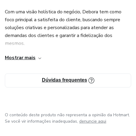
Com uma visão holística do negócio, Debora tem como
foco principal a satisfeita do cliente, buscando sempre
soluções criativas e personalizadas para atender as
demandas dos clientes e garantir a fidelização dos
mesmos.
Mostrar mais
Seus anos de experiência em diversas empresas do setor,
aliados a sua habilidade em liderança e comunicação,
fizeram com que Debora se tornasse uma referência no
Dúvidas frequentes
mercado. Sua expertise em treinamento de equipes e
desenvolvimento de estratégias de atendimento são
altamente valorizadas por seus colegas e clientes.
Com um currículo invejável e uma personalidade cativante,
O conteúdo deste produto não representa a opinião da Hotmart.
Debora é uma inspiração para aqueles que desejam se
Se você vir informações inadequadas,
denuncie aqui
destacar no mercado de atendimento ao cliente. Seu