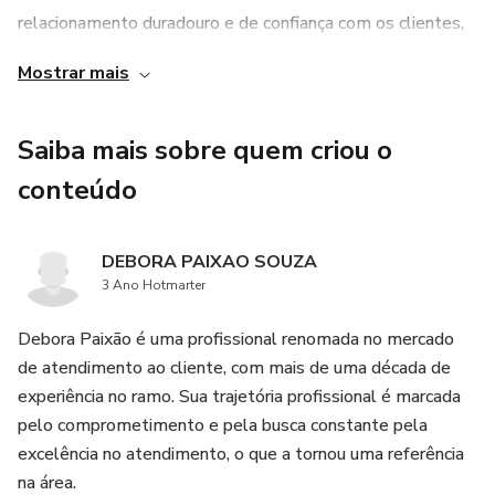
relacionamento duradouro e de confiança com os clientes,
aumentando a taxa de fidelização e a satisfação do
Mostrar mais
público-alvo.
Saiba mais sobre quem criou o
3. Guia prático e de fácil aplicação: O ebook é um guia
prático que oferece dicas e orientações claras e objetivas.
conteúdo
As abordagens são apresentadas de forma simples e
direta, facilitando a compreensão e a aplicação por parte
DEBORA PAIXAO SOUZA
dos leitores. Além disso, o livro também conta com
3 Ano Hotmarter
exemplos e casos reais, tornando o conteúdo ainda mais
tangível e aplicável na prática.
Debora Paixão é uma profissional renomada no mercado
de atendimento ao cliente, com mais de uma década de
experiência no ramo. Sua trajetória profissional é marcada
pelo comprometimento e pela busca constante pela
excelência no atendimento, o que a tornou uma referência
na área.