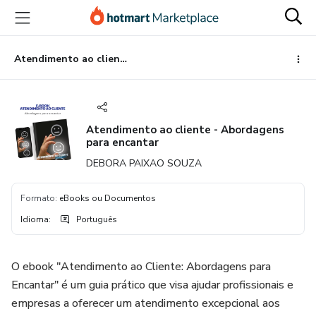
Ir
Ir
Ir
para
para
para
o
o
o
conteúdo
pagamento
rodapé
Atendimento ao cliente - Abordagens para encantar
principal
Atendimento ao cliente - Abordagens
para encantar
DEBORA PAIXAO SOUZA
Formato
:
eBooks ou Documentos
Idioma
:
Português
O ebook "Atendimento ao Cliente: Abordagens para
Encantar" é um guia prático que visa ajudar profissionais e
empresas a oferecer um atendimento excepcional aos