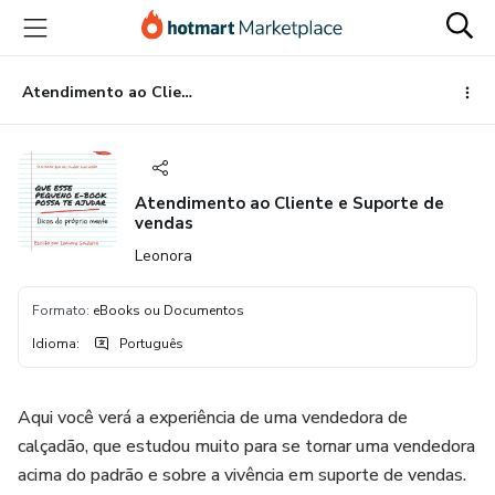
Ir
Ir
Ir
para
para
para
o
o
o
conteúdo
pagamento
rodapé
Atendimento ao Cliente e Suporte de vendas
principal
Atendimento ao Cliente e Suporte de
vendas
Leonora
Formato
:
eBooks ou Documentos
Idioma
:
Português
Aqui você verá a experiência de uma vendedora de
calçadão, que estudou muito para se tornar uma vendedora
acima do padrão e sobre a vivência em suporte de vendas.