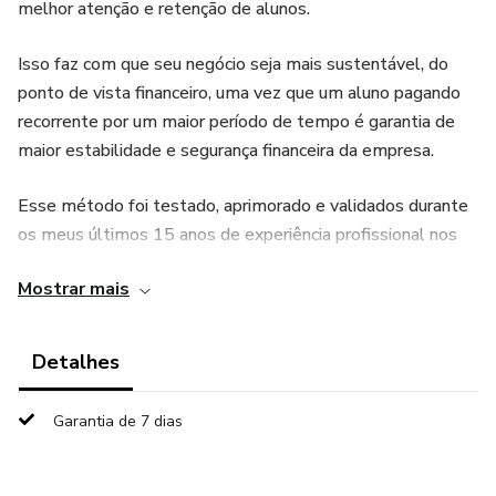
melhor atenção e retenção de alunos.
Isso faz com que seu negócio seja mais sustentável, do
ponto de vista financeiro, uma vez que um aluno pagando
recorrente por um maior período de tempo é garantia de
maior estabilidade e segurança financeira da empresa.
Esse método foi testado, aprimorado e validados durante
os meus últimos 15 anos de experiência profissional nos
quais eu atuei desde as posições mais baixas dentro de
Mostrar mais
uma academia e sala de aula, até o ponto que me tornei
gestor. E hoje sou formador de profissional pelo Sesi.
Detalhes
São diversos estudos de caso reais que aplicaram essa
metodologia por meio de meus treinamentos e obtiveram
Garantia de 7 dias
uma melhora significativa em seus resultados financeiros e
de gestão.