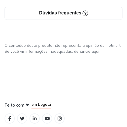
Dúvidas frequentes
O conteúdo deste produto não representa a opinião da Hotmart.
Se você vir informações inadequadas,
denuncie aqui
em Amsterdam
em Madrid
em Bogotá
Feito com
❤
em Belo Horizonte
na Cidade do México