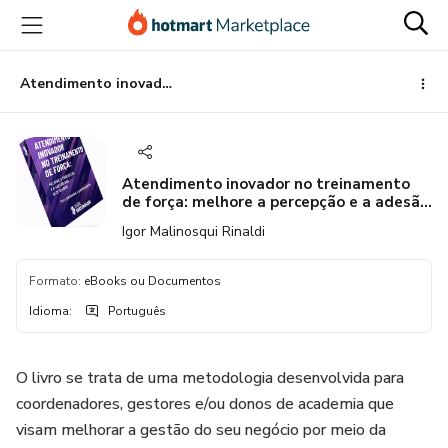
Ir
Ir
Ir
para
para
para
o
o
o
conteúdo
pagamento
rodapé
Atendimento inovador no treinamento de força: melhore a percepção e a adesão de seus alunos
principal
Atendimento inovador no treinamento
de força: melhore a percepção e a adesão
de seus alunos
Igor Malinosqui Rinaldi
Formato
:
eBooks ou Documentos
Idioma
:
Português
O livro se trata de uma metodologia desenvolvida para
coordenadores, gestores e/ou donos de academia que
visam melhorar a gestão do seu negócio por meio da