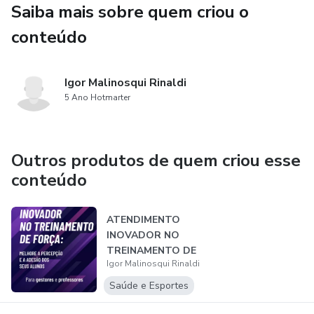
Saiba mais sobre quem criou o
Sendo assim, trago essa metodologia aplicada em meus
treinamentos, de forma sucinta e em forma de uma leitura
conteúdo
leve e dinâmica para você que ser melhorar seus
resultados como gestor de academia.
Igor Malinosqui Rinaldi
5 Ano Hotmarter
Outros produtos de quem criou esse
conteúdo
ATENDIMENTO
INOVADOR NO
TREINAMENTO DE
Igor Malinosqui Rinaldi
FORÇA: MELHORE
A PERC...
Saúde e Esportes