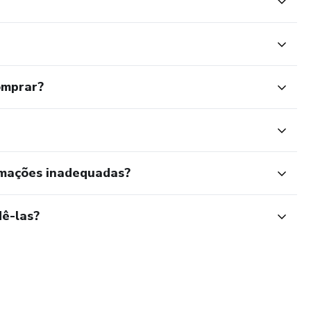
omprar?
rmações inadequadas?
ê-las?