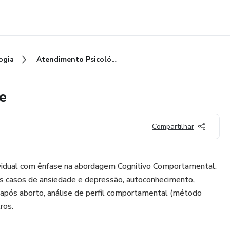
ogia
Atendimento Psicológico online
e
Compartilhar
vidual com ênfase na abordagem Cognitivo Comportamental.
s casos de ansiedade e depressão, autoconhecimento,
pós aborto, análise de perfil comportamental (método
ros.