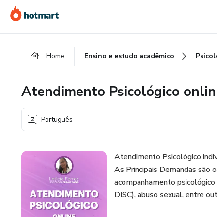
Ir
Ir
Ir
para
para
para
o
o
o
conteúdo
pagamento
rodapé
Home
Ensino e estudo acadêmico
Psicol
principal
Atendimento Psicológico onlin
Português
Atendimento Psicológico indi
As Principais Demandas são o
acompanhamento psicológico a
DISC), abuso sexual, entre out