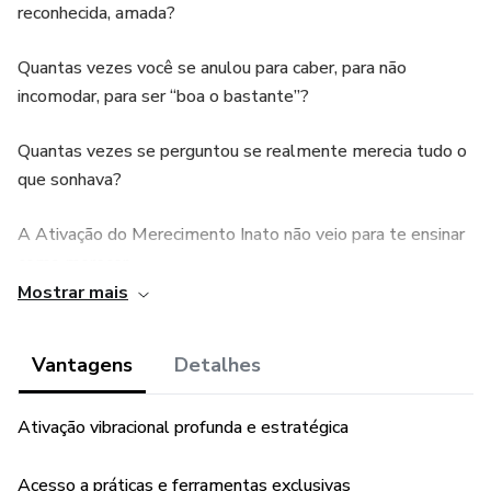
reconhecida, amada?
Quantas vezes você se anulou para caber, para não
incomodar, para ser “boa o bastante”?
Quantas vezes se perguntou se realmente merecia tudo o
que sonhava?
A Ativação do Merecimento Inato não veio para te ensinar
como merecer.
Mostrar mais
Ela veio te lembrar que você já merece. Sempre mereceu.
Vantagens
Detalhes
Sem performance, sem aprovação, sem mais um
certificado.
Ativação vibracional profunda e estratégica
Esse não é mais um curso.
Acesso a práticas e ferramentas exclusivas