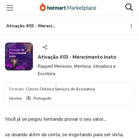
Ir
Ir
Ir
para
para
para
o
o
o
conteúdo
pagamento
rodapé
Ativação #03 - Merecimento Inato
principal
Ativação #03 - Merecimento Inato
Raquell Menezes, Mentora, Ativadora e
Escritora
Formato
:
Cursos Online e Serviços de Assinatura
Idioma
:
Português
Você já se pegou tentando provar o seu valor…
se doando além da conta, se esgotando para ser vista,