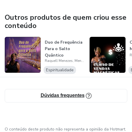
abundância — sem se encolher, sem sabotar, sem se
justificar.
Outros produtos de quem criou esse
conteúdo
Porque merecer… é lembrar quem você é.
E deixar o ouro vir.
Duo de Frequência
C
Para o Salto
M
Quântico
Essa ativação é para você que...
Raquell Menezes, Mentora, Ativadora e Escritora
Espiritualidade
… já não aceita mais se moldar para caber.
… cansou de provar valor para receber migalhas.
Dúvidas frequentes
… e está pronta para lembrar que o teu valor é inegociável
— e o teu merecimento, inato.
O conteúdo deste produto não representa a opinião da Hotmart.