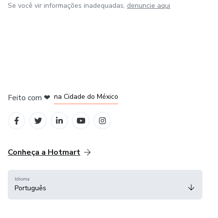
Se você vir informações inadequadas,
denuncie aqui
em Bogotá
em Amsterdam
em Madrid
na Cidade do México
Feito com
❤
em Belo Horizonte
Conheça a Hotmart
Idioma
Português