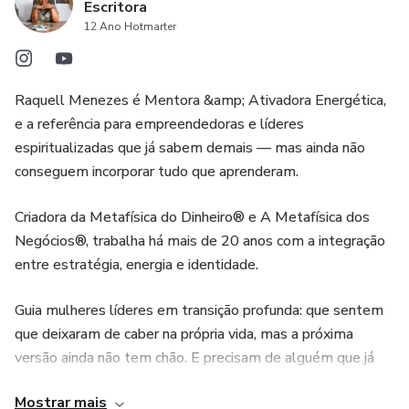
alma.
Escritora
12 Ano Hotmarter
— Ao final, receberá um Certificado sagrado que consagra
sua nova frequência.
Raquell Menezes é Mentora &amp; Ativadora Energética,
Tudo isso em uma área de membros externa e refinada,
e a referência para empreendedoras e líderes
longe da poluição vibracional das plataformas comuns, com
espiritualizadas que já sabem demais — mas ainda não
acesso garantido por 12 meses.
conseguem incorporar tudo que aprenderam.
O portal será aberto oficialmente no dia 8 de julho de
Criadora da Metafísica do Dinheiro® e A Metafísica dos
2025, às 20h, e você poderá sentir a sua entrada como um
Negócios®, trabalha há mais de 20 anos com a integração
rito silencioso de retorno a si.
entre estratégia, energia e identidade.
Essa ativação não é apenas sobre parar de se sacrificar para
Guia mulheres líderes em transição profunda: que sentem
ser aceita.
que deixaram de caber na própria vida, mas a próxima
versão ainda não tem chão. E precisam de alguém que já
Ela também é um lembrete vivo de que você pode abrir os
atravessou para sustentar essa passagem.
braços e receber — o prazer, o dinheiro, o carinho, a ajuda, a
Mostrar mais