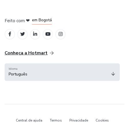
em Amsterdam
em Madrid
em Bogotá
Feito com
❤
em Belo Horizonte
na Cidade do México
Conheça a Hotmart
Idioma
Português
Central de ajuda
Termos
Privacidade
Cookies