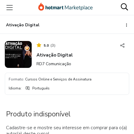
Ir
Ir
Ir
para
para
para
o
o
o
conteúdo
pagamento
rodapé
Ativação Digital
principal
5.0
(
3
)
Ativação Digital
RD7 Comunicação
Formato
:
Cursos Online e Serviços de Assinatura
Idioma
:
Português
Produto indisponível
Cadastre-se e mostre seu interesse em comprar para o(a)
autor(a) deste curso!