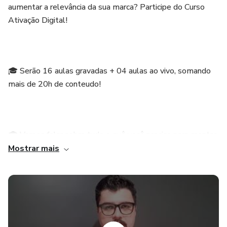
aumentar a relevância da sua marca? Participe do Curso
Ativação Digital!⠀
⠀
🎓 Serão 16 aulas gravadas + 04 aulas ao vivo, somando
mais de 20h de conteudo!⠀
⠀
🎓 Vamos falar sobre tudo o quê você precisa para montar
sua estratégia, dicas de ferramentas que usamos e muitas
Mostrar mais
dicas práticas. Nesse curso, iremos do básico ao avançado,
desde o planejamento à avaliação dos resultados.
“Este produto não garante a obtenção de resultados.
Qualquer referência ao desempenho de uma estratégia não
deve ser interpretada como uma garantia de resultados”