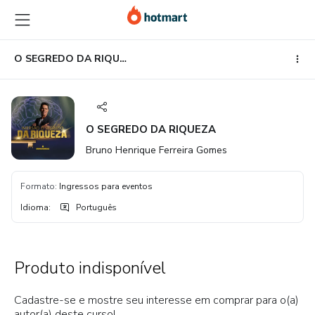
Ir
Ir
Ir
para
para
para
o
o
o
conteúdo
pagamento
rodapé
O SEGREDO DA RIQUEZA
principal
O SEGREDO DA RIQUEZA
Bruno Henrique Ferreira Gomes
Formato
:
Ingressos para eventos
Idioma
:
Português
Produto indisponível
Cadastre-se e mostre seu interesse em comprar para o(a)
autor(a) deste curso!