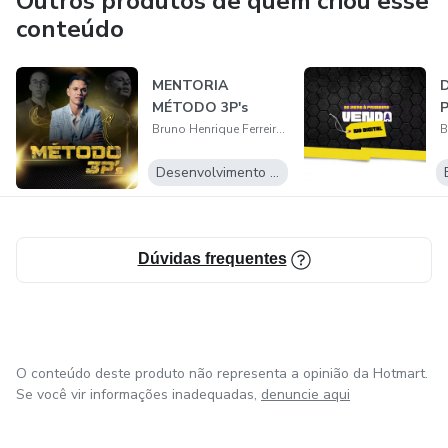
Outros produtos de quem criou esse
conteúdo
MENTORIA
D
MÉTODO 3P's
P
Bruno Henrique Ferreira Gomes
Desenvolvimento Pessoal
Dúvidas frequentes
O conteúdo deste produto não representa a opinião da Hotmart.
Se você vir informações inadequadas,
denuncie aqui