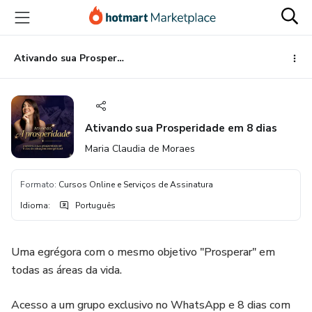
Ir
Ir
Ir
para
para
para
o
o
o
conteúdo
pagamento
rodapé
Ativando sua Prosperidade em 8 dias
principal
Ativando sua Prosperidade em 8 dias
Maria Claudia de Moraes
Formato
:
Cursos Online e Serviços de Assinatura
Idioma
:
Português
Uma egrégora com o mesmo objetivo "Prosperar" em
todas as áreas da vida.
Acesso a um grupo exclusivo no WhatsApp e 8 dias com