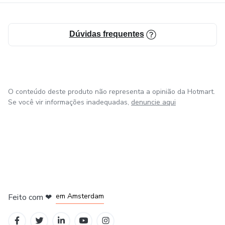
Dúvidas frequentes
O conteúdo deste produto não representa a opinião da Hotmart.
Se você vir informações inadequadas,
denuncie aqui
em Madrid
em Amsterdam
Feito com
❤
em Belo Horizonte
na Cidade do México
em Bogotá