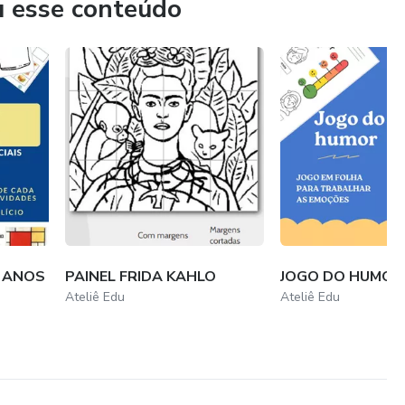
u esse conteúdo
ionando um ambiente significativo para estudantes e
xiliar uma rotina que já é tão exaustiva.
 ANOS
PAINEL FRIDA KAHLO
JOGO DO HUMOR
Ateliê Edu
Ateliê Edu