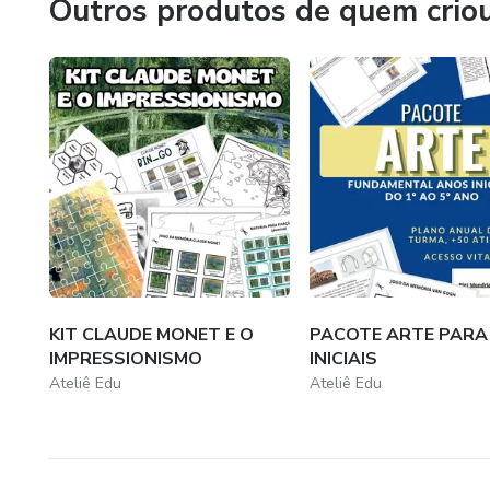
Outros produtos de quem crio
Todo material aposta em abordagens inovadoras, proporc
professores.
Tudo que um professor precisa para otimizar trabalhos e au
instagram: @atelieedu
KIT CLAUDE MONET E O
PACOTE ARTE PARA
IMPRESSIONISMO
INICIAIS
Ateliê Edu
Ateliê Edu