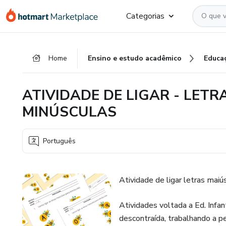
Ir
Ir
Ir
Categorias
para
para
para
o
o
o
conteúdo
pagamento
rodapé
Home
Ensino e estudo acadêmico
Educa
principal
ATIVIDADE DE LIGAR - LET
MINÚSCULAS
Português
Atividade de ligar letras maiú
Atividades voltada a Ed. Infant
descontraída, trabalhando a pe