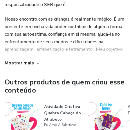
responsabilidade o SER que é.
Nosso encontro com as crianças é realmente mágico. É um
presente em minha vida poder contribuir de alguma forma
com sua autoestima, confiança em si mesma, ajudá-la no
enfrentamento de seus medos e dificuldades na
aprendizagem , alfabetização e letramento . Meu objetivo
é ajudar essas crianças a serem bons cidadãos .
Mostrar mais
Meu objetivo é construir um mundo melhor por todos nós á
partir de atividades criativas de alfabetização
Outros produtos de quem criou esse
conteúdo
Lidiane Santana
Atividade Criativa -
A
Quebra Cabeça do
D
Alfabeto
E
Eu Amo Alfabetizar