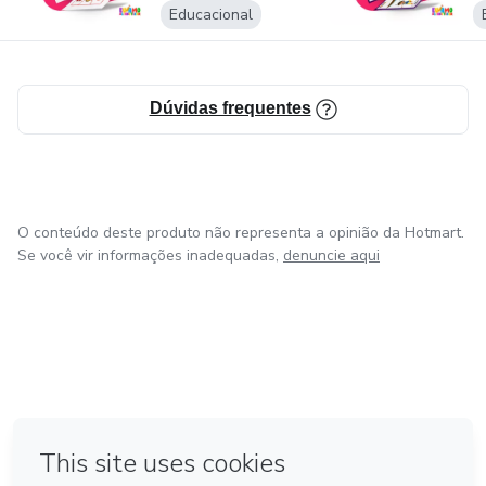
Educacional
Dúvidas frequentes
O conteúdo deste produto não representa a opinião da Hotmart.
Se você vir informações inadequadas,
denuncie aqui
em Amsterdam
em Madrid
em Bogotá
Feito com
❤
em Belo Horizonte
na Cidade do México