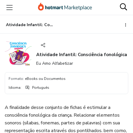
Ir
Ir
Ir
para
para
para
o
o
o
conteúdo
pagamento
rodapé
Atividade Infantil: Consciência fonológica
principal
Atividade Infantil: Consciência fonológica
Eu Amo Alfabetizar
Formato
:
eBooks ou Documentos
Idioma
:
Português
A finalidade desse conjunto de fichas é estimular a
consciência fonológica da criança. Relacionar elementos
sonoros (sílabas, fonemas, partes de palavras) com sua
representação escrita através dos pontilhados. bem como,