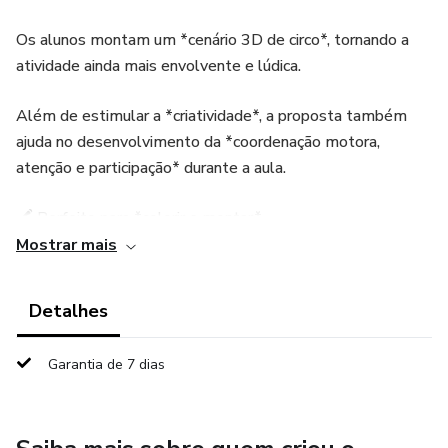
Os alunos montam um *cenário 3D de circo*, tornando a
atividade ainda mais envolvente e lúdica.
Além de estimular a *criatividade*, a proposta também
ajuda no desenvolvimento da *coordenação motora,
atenção e participação* durante a aula.
🖍️ Perfeito para *colorir e montar*.
Mostrar mais
📄 *Informações do material:*
Detalhes
• Arquivo em *pdf pronto para impressão*
Garantia de 7 dias
• *Material não editável*
• Utiliza *apenas 2 folhas*