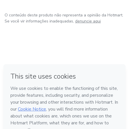
O conteúdo deste produto não representa a opinião da Hotmart.
Se você vir informações inadequadas,
denuncie aqui
em Amsterdam
em Madrid
em Bogotá
Feito com
❤
em Belo Horizonte
na Cidade do México
Conheça a Hotmart
Idioma