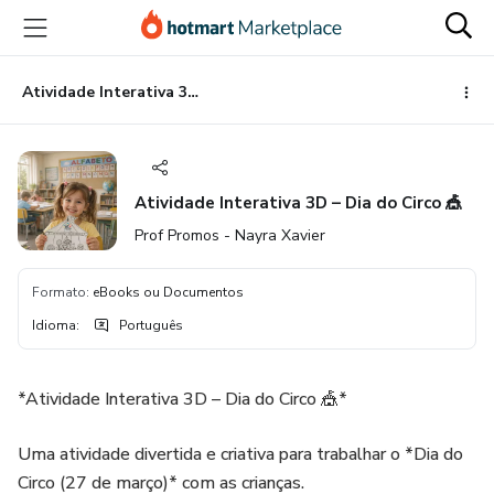
Ir
Ir
Ir
para
para
para
o
o
o
conteúdo
pagamento
rodapé
Atividade Interativa 3D – Dia do Circo 🎪
principal
Atividade Interativa 3D – Dia do Circo 🎪
Prof Promos - Nayra Xavier
Formato
:
eBooks ou Documentos
Idioma
:
Português
*Atividade Interativa 3D – Dia do Circo 🎪*
Uma atividade divertida e criativa para trabalhar o *Dia do
Circo (27 de março)* com as crianças.