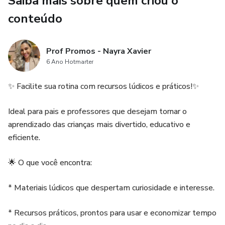
Saiba mais sobre quem criou o
• Atividade *interativa em 3D*
conteúdo
• Ideal para *Educação Infantil e anos iniciais*
Prof Promos - Nayra Xavier
• Atividade *para colorir e montar*
6 Ano Hotmarter
Uma proposta *simples, econômica e super encantadora*
✨ Facilite sua rotina com recursos lúdicos e práticos!✨
para trabalhar o tema *Dia do Circo* em sala de aula. 🎭✨
Ideal para pais e professores que desejam tornar o
aprendizado das crianças mais divertido, educativo e
eficiente.
🌟 O que você encontra:
* Materiais lúdicos que despertam curiosidade e interesse.
* Recursos práticos, prontos para usar e economizar tempo