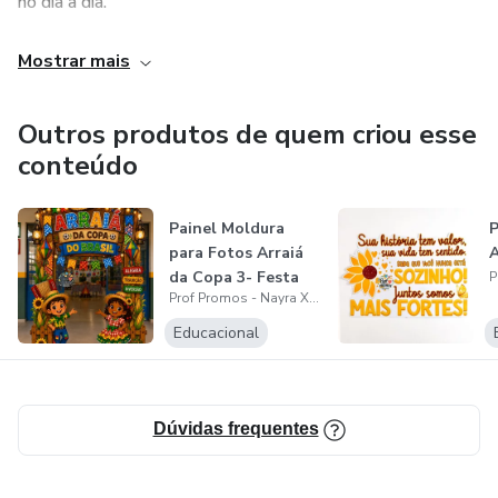
no dia a dia.
* Atividades interativas e educativas, perfeitas para casa
Mostrar mais
ou sala de aula.
Outros produtos de quem criou esse
💡 Simplifique a rotina e proporcione experiências de
conteúdo
aprendizado significativas, estimulando o desenvolvimento
das crianças com criatividade e diversão.
Painel Moldura
P
para Fotos Arraiá
da Copa 3- Festa
Prof Promos - Nayra Xavier
Junina🌽🎉
Educacional
Dúvidas frequentes