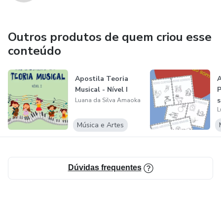
Outros produtos de quem criou esse
conteúdo
Apostila Teoria
A
Musical - Nível I
P
Luana da Silva Amaoka
L
Música e Artes
Dúvidas frequentes