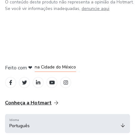
O conteúdo deste produto não representa a opinião da Hotmart.
Se você vir informações inadequadas,
denuncie aqui
em Bogotá
em Amsterdam
em Madrid
na Cidade do México
Feito com
❤
em Belo Horizonte
Conheça a Hotmart
Idioma
Português