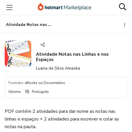
Ir
Ir
Ir
para
para
para
o
o
o
conteúdo
pagamento
rodapé
Atividade Notas nas Linhas e nos Espaços
principal
Atividade Notas nas Linhas e nos
Espaços
Luana da Silva Amaoka
Formato
:
eBooks ou Documentos
Idioma
:
Português
PDF contém 2 atividades para dar nome as notas nas
linhas e espaços + 2 atividades para escrever e colar as
notas na pauta.