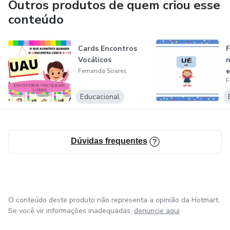
Outros produtos de quem criou esse
conteúdo
Atuo como terapeuta no processo de Alfabetização e
dificuldades no processo de aprendizagem.
Cards Encontros
F
Vocálicos
e
Fernanda Soares
F
v
Educacional
Dúvidas frequentes
O conteúdo deste produto não representa a opinião da Hotmart.
Se você vir informações inadequadas,
denuncie aqui