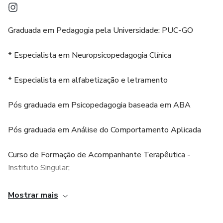
Graduada em Pedagogia pela Universidade: PUC-GO
* Especialista em Neuropsicopedagogia Clínica
* Especialista em alfabetização e letramento
Pós graduada em Psicopedagogia baseada em ABA
Pós graduada em Análise do Comportamento Aplicada
Curso de Formação de Acompanhante Terapêutica -
Instituto Singular;
* Curso de Capacitação no Programa PlusHand;
Mostrar mais
* Curso de Apraxia de Fala na Infância - (ABRAPRAXIA);