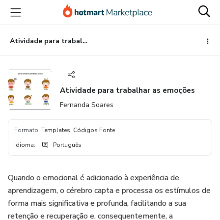
Ir
Ir
Ir
para
para
para
o
o
o
conteúdo
pagamento
rodapé
Atividade para trabalhar as emoções
principal
Atividade para trabalhar as emoções
Fernanda Soares
Formato
:
Templates, Códigos Fonte
Idioma
:
Português
Quando o emocional é adicionado à experiência de
aprendizagem, o cérebro capta e processa os estímulos de
forma mais significativa e profunda, facilitando a sua
retenção e recuperação e, consequentemente, a