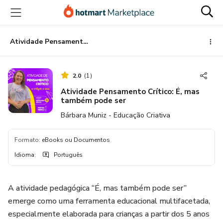
Ir
Ir
Ir
para
para
para
o
o
o
conteúdo
pagamento
rodapé
Atividade Pensamento Crítico: É, mas também pode ser
principal
2.0
(
1
)
Atividade Pensamento Crítico: É, mas
também pode ser
Bárbara Muniz - Educação Criativa
Formato
:
eBooks ou Documentos
Idioma
:
Português
A atividade pedagógica “É, mas também pode ser”
emerge como uma ferramenta educacional multifacetada,
especialmente elaborada para crianças a partir dos 5 anos