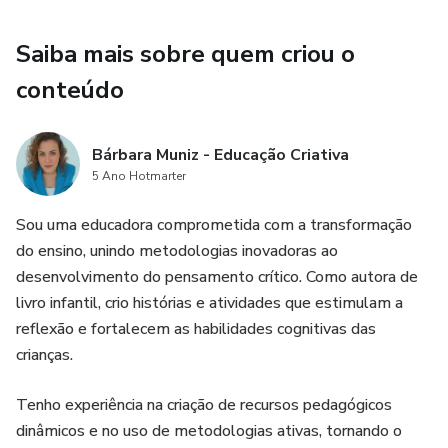
destacado é que não há pressa no processo de ensino. A
Saiba mais sobre quem criou o
jornada de aprendizagem deve ser abraçada com paciência
e compreensão, respeitando o ritmo de desenvolvimento
conteúdo
de cada criança.
Valorizamos o cuidado e a expertise investidos no
Bárbara Muniz - Educação Criativa
desenvolvimento desse conteúdo, que busca estimular a
5 Ano Hotmarter
curiosidade natural das crianças e proporcionar experiências
Sou uma educadora comprometida com a transformação
significativas de aprendizagem e aprimoramento das
do ensino, unindo metodologias inovadoras ao
habilidades.
desenvolvimento do pensamento crítico. Como autora de
livro infantil, crio histórias e atividades que estimulam a
Ao promover o engajamento ativo das crianças em
reflexão e fortalecem as habilidades cognitivas das
atividades lúdicas e relevantes, a atividade "É, mas
crianças.
também pode ser”, se destaca como uma valiosa
ferramenta para o enriquecimento do processo formação
Tenho experiência na criação de recursos pedagógicos
do pensamento crítico, contribuindo para a construção de
dinâmicos e no uso de metodologias ativas, tornando o
uma base sólida para o desenvolvimento futuro das