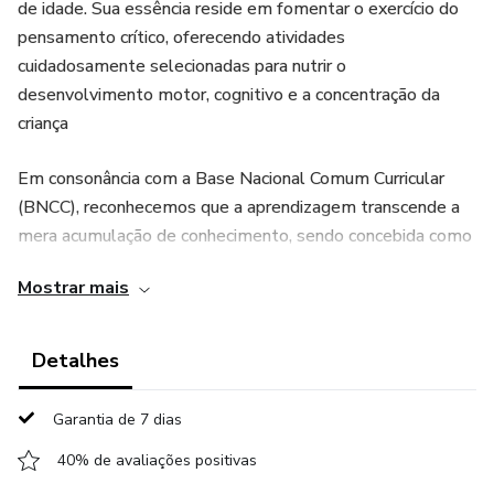
de idade. Sua essência reside em fomentar o exercício do
pensamento crítico, oferecendo atividades
cuidadosamente selecionadas para nutrir o
desenvolvimento motor, cognitivo e a concentração da
criança
Em consonância com a Base Nacional Comum Curricular
(BNCC), reconhecemos que a aprendizagem transcende a
mera acumulação de conhecimento, sendo concebida como
um processo dinâmico e contextualizado. Requer uma
Mostrar mais
abertura para a experiência individual de cada criança,
considerando sua visão única do mundo ao seu redor.
Detalhes
Ao adotar essa material, tanto as famílias quanto os
educadores devem reconhecer sua importância como um
Garantia de 7 dias
dos primeiros contatos da criança com o exercício de
40% de avaliações positivas
pensamento crítico. Nesse sentido, é fundamental prover
apoio e orientação adequados. O ponto crucial a ser