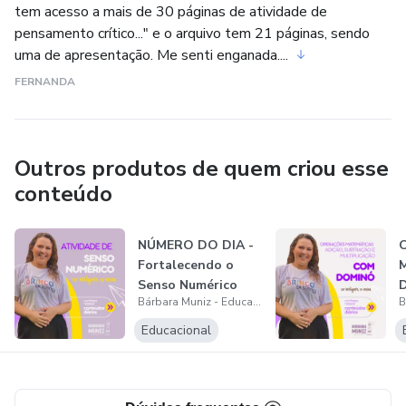
tem acesso a mais de 30 páginas de atividade de
iniciativas que inovem e enriqueçam a educação.
pensamento crítico..." e o arquivo tem 21 páginas, sendo
uma de apresentação. Me senti enganada....
FERNANDA
Outros produtos de quem criou esse
conteúdo
NÚMERO DO DIA -
Fortalecendo o
M
Senso Numérico
D
Bárbara Muniz - Educação Criativa
S
M
Educacional