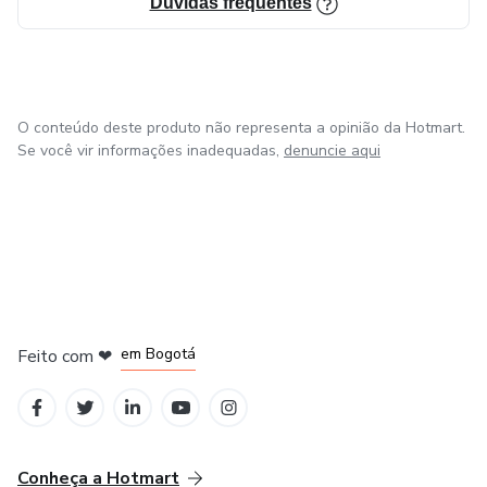
Dúvidas frequentes
O conteúdo deste produto não representa a opinião da Hotmart.
Se você vir informações inadequadas,
denuncie aqui
em Amsterdam
em Madrid
em Bogotá
Feito com
❤
em Belo Horizonte
na Cidade do México
Conheça a Hotmart