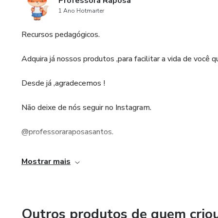
Professora Raposa
1 Ano Hotmarter
Recursos pedagógicos.
Adquira já nossos produtos ,para facilitar a vida de você 
Desde já ,agradecemos !
Não deixe de nós seguir no Instagram.
@professoraraposasantos.
Ao realizar sua compra você receberá ,no email um arquivo
Mostrar mais
É proibida a distribuição dos nossos arquivos em redes ,ele
Qualquer dúvida estamos a disposição.
Outros produtos de quem crio