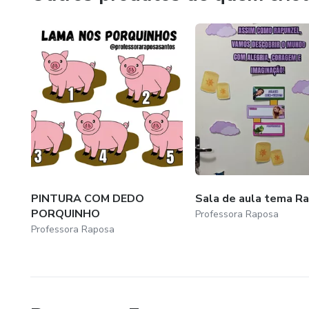
Lojinha @professoraraposasantos.
.
.
.
.
.
PINTURA COM DEDO
Sala de aula tema R
PORQUINHO
Professora Raposa
.
Professora Raposa
.
.