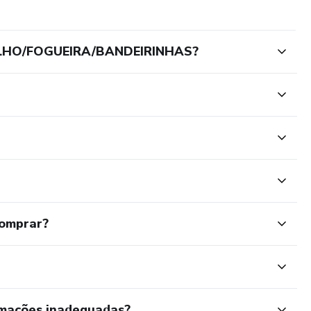
 MILHO/FOGUEIRA/BANDEIRINHAS?
comprar?
rmações inadequadas?