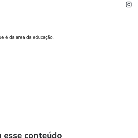
que é da area da educação.
 digital para impressão.
 está protegido por lei .
u esse conteúdo