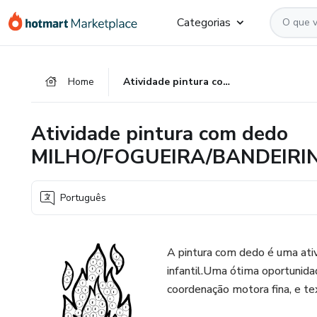
Ir
Ir
Ir
Categorias
para
para
para
o
o
o
conteúdo
pagamento
rodapé
Home
Atividade pintura com dedo MILHO/FOGUEIRA/BANDEIRINHAS
principal
Atividade pintura com dedo
MILHO/FOGUEIRA/BANDEIRI
Português
A pintura com dedo é uma ati
infantil.Uma ótima oportunidad
coordenação motora fina, e te