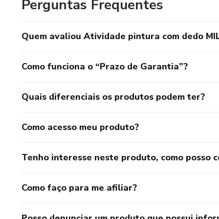
Perguntas Frequentes
.
Quem avaliou Atividade pintura com dedo
.
.
Como funciona o “Prazo de Garantia”?
.
Quais diferenciais os produtos podem ter?
..
Como acesso meu produto?
.
Tenho interesse neste produto, como posso 
.
.
Como faço para me afiliar?
.
Posso denunciar um produto que possui info