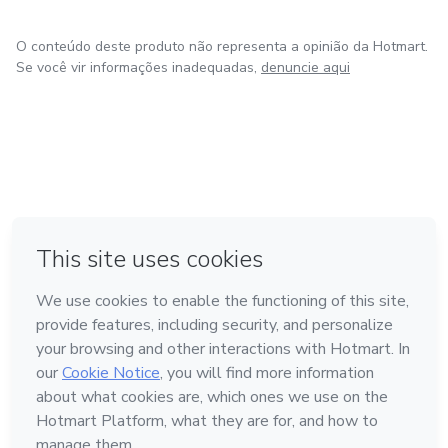
O conteúdo deste produto não representa a opinião da Hotmart.
Se você vir informações inadequadas,
denuncie aqui
em Bogotá
em Amsterdam
em Madrid
na Cidade do México
Feito com
❤
em Belo Horizonte
Conheça a Hotmart
Idioma
Português