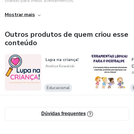
criando para meus atendimentos.
Mostrar mais
Garanto que serão super aproveitadas e curtidas pelas
crianças!
Outros produtos de quem criou esse
Para me acompanhar mais, me siga no Instagram:
conteúdo
@anelise_kowalski
Lupa na criança!
F
Anelise Kowalski
A
Educacional
Dúvidas frequentes