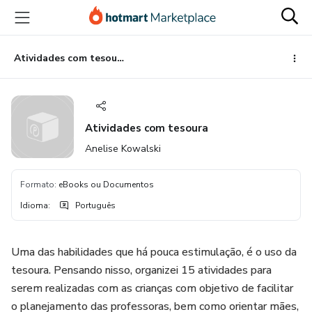
Ir
Ir
Ir
para
para
para
o
o
o
conteúdo
pagamento
rodapé
Atividades com tesoura
principal
Atividades com tesoura
Anelise Kowalski
Formato
:
eBooks ou Documentos
Idioma
:
Português
Uma das habilidades que há pouca estimulação, é o uso da
tesoura. Pensando nisso, organizei 15 atividades para
serem realizadas com as crianças com objetivo de facilitar
o planejamento das professoras, bem como orientar mães,