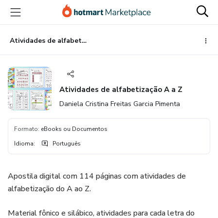
Ir
Ir
Ir
para
para
para
o
o
o
conteúdo
pagamento
rodapé
Atividades de alfabetização A a Z
principal
Atividades de alfabetização A a Z
Daniela Cristina Freitas Garcia Pimenta
Formato
:
eBooks ou Documentos
Idioma
:
Português
Apostila digital com 114 páginas com atividades de
alfabetização do A ao Z.
Material fônico e silábico, atividades para cada letra do