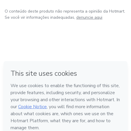
O conteúdo deste produto não representa a opinião da Hotmart.
Se você vir informações inadequadas,
denuncie aqui
em Bogotá
em Amsterdam
em Madrid
na Cidade do México
Feito com
❤
em Belo Horizonte
Conheça a Hotmart
Idioma
Português