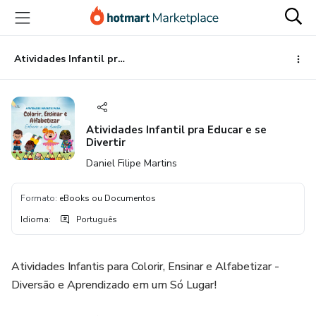
Ir
Ir
Ir
para
para
para
o
o
o
conteúdo
pagamento
rodapé
Atividades Infantil pra Educar e se Divertir
principal
Atividades Infantil pra Educar e se
Divertir
Daniel Filipe Martins
Formato
:
eBooks ou Documentos
Idioma
:
Português
Atividades Infantis para Colorir, Ensinar e Alfabetizar -
Diversão e Aprendizado em um Só Lugar!