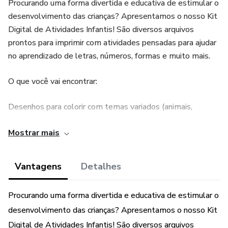
Procurando uma forma divertida e educativa de estimular o
desenvolvimento das crianças? Apresentamos o nosso Kit
Digital de Atividades Infantis! São diversos arquivos
prontos para imprimir com atividades pensadas para ajudar
no aprendizado de letras, números, formas e muito mais.
O que você vai encontrar:
Desenhos para colorir com temas variados (animais,
objetos e personagens) que estimulam a criatividade.
Mostrar mais
Atividades de alfabetização que ajudam a criança a
aprender letras e palavras de forma lúdica.
Vantagens
Detalhes
Exercícios de matemática básica com números, formas
Procurando uma forma divertida e educativa de estimular o
geométricas e contagem.
desenvolvimento das crianças? Apresentamos o nosso Kit
Jogos educativos, como caça-palavras e ligue os pontos,
Digital de Atividades Infantis! São diversos arquivos