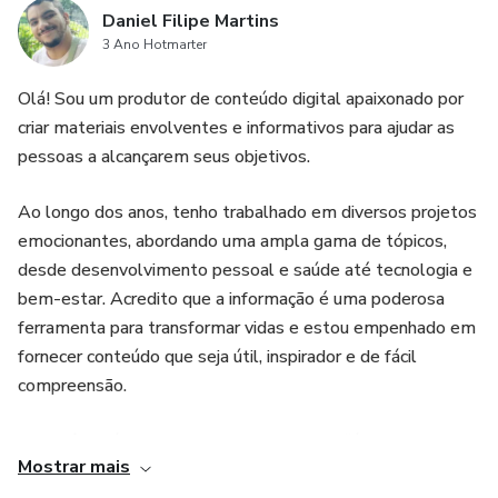
Daniel Filipe Martins
3 Ano Hotmarter
02 - Clicar no Botão "COMEÇAR"
Olá! Sou um produtor de conteúdo digital apaixonado por
03 - Acessar a pasta compartilhada
criar materiais envolventes e informativos para ajudar as
pessoas a alcançarem seus objetivos.
04 - Baixar as atividades e imprimir quando quiser
Ao longo dos anos, tenho trabalhado em diversos projetos
emocionantes, abordando uma ampla gama de tópicos,
desde desenvolvimento pessoal e saúde até tecnologia e
bem-estar. Acredito que a informação é uma poderosa
ferramenta para transformar vidas e estou empenhado em
fornecer conteúdo que seja útil, inspirador e de fácil
compreensão.
Se você está procurando informações confiáveis, dicas
Mostrar mais
práticas e inspiração para melhorar sua vida e alcançar seus