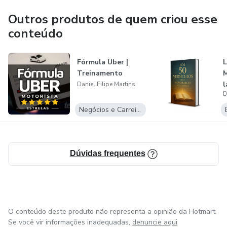
objetivos, você veio ao lugar certo! Junte-se a mim nessa
jornada de descoberta e transformação. Vamos explorar
Outros produtos de quem criou esse
juntos as possibilidades infinitas que a era digital nos
conteúdo
oferece e construir um futuro melhor para todos.
Fórmula Uber |
L
Treinamento
M
l
Daniel Filipe Martins
D
Negócios e Carreira
Dúvidas frequentes
O conteúdo deste produto não representa a opinião da Hotmart.
Se você vir informações inadequadas,
denuncie aqui