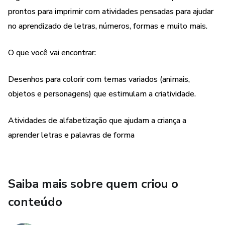
para tornar o aprendizado mais divertido.
prontos para imprimir com atividades pensadas para ajudar
no aprendizado de letras, números, formas e muito mais.
Benefícios:
O que você vai encontrar:
Arquivos prontos para imprimir e usar a qualquer momento.
Desenhos para colorir com temas variados (animais,
Material ideal para crianças em fase de alfabetização ou
objetos e personagens) que estimulam a criatividade.
pré-escolar.
Atividades de alfabetização que ajudam a criança a
Perfeito para pais, educadores e cuidadores que querem
apoiar o aprendizado de forma prática e divertida.
aprender letras e palavras de forma
Adquira agora mesmo e ofereça uma forma divertida de
aprender para as crianças!
Saiba mais sobre quem criou o
COMO ACESSAR O CONTEÚDO?
conteúdo
01- abrir o arquivo PDF em Anexo