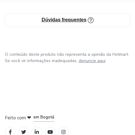
Dúvidas frequentes
O conteúdo deste produto não representa a opinião da Hotmart.
Se você vir informações inadequadas,
denuncie aqui
em Amsterdam
em Madrid
em Bogotá
Feito com
❤
em Belo Horizonte
na Cidade do México