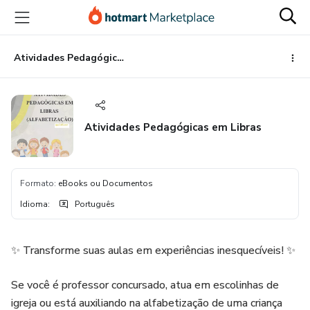
Ir
Ir
Ir
para
para
para
o
o
o
conteúdo
pagamento
rodapé
Atividades Pedagógicas em Libras
principal
Atividades Pedagógicas em Libras
Formato
:
eBooks ou Documentos
Idioma
:
Português
✨ Transforme suas aulas em experiências inesquecíveis! ✨
Se você é professor concursado, atua em escolinhas de
igreja ou está auxiliando na alfabetização de uma criança