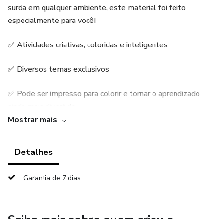
surda em qualquer ambiente, este material foi feito
especialmente para você!
✅ Atividades criativas, coloridas e inteligentes
✅ Diversos temas exclusivos
✅ Pode ser impresso para colorir e tornar o aprendizado
ainda mais divertido
Mostrar mais
🚀 Você não encontrará nada parecido no mercado! Este
material será o seu aliado indispensável para potencializar
Detalhes
o aprendizado e proporcionar um desenvolvimento incrível
às crianças que você ensina.
Garantia de 7 dias
👉 Invista agora no recurso que vai revolucionar suas aulas
e encantar seus alunos!