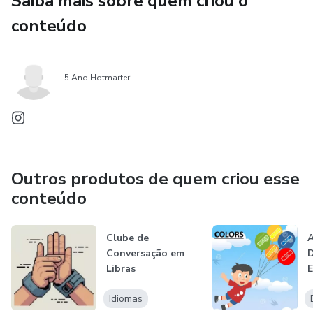
Saiba mais sobre quem criou o
conteúdo
5 Ano Hotmarter
Outros produtos de quem criou esse
conteúdo
Clube de
Conversação em
D
Libras
E
I
Idiomas