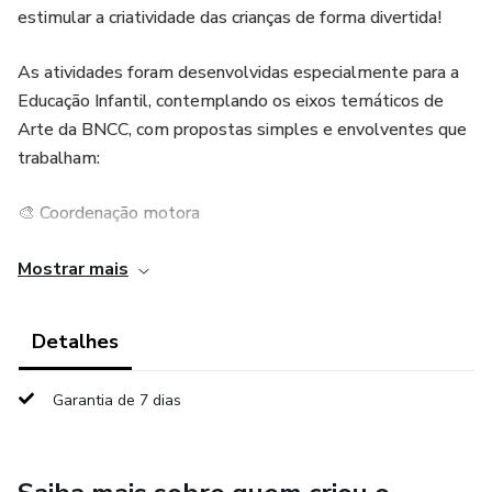
estimular a criatividade das crianças de forma divertida!
As atividades foram desenvolvidas especialmente para a
Educação Infantil, contemplando os eixos temáticos de
Arte da BNCC, com propostas simples e envolventes que
trabalham:
🎨 Coordenação motora
🖌️ Expressão artística
Mostrar mais
🌈 Reconhecimento de cores e formas
Detalhes
✂️ Imaginação e criatividade
Garantia de 7 dias
Tudo já está pronto para imprimir, facilitando o uso em sala
de aula. Basta baixar, imprimir e usar!