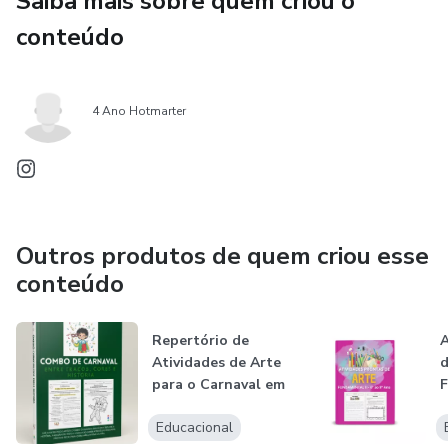
Saiba mais sobre quem criou o
Ideal para professores de Arte, que procuram atividades
conteúdo
educativas alinhadas à BNCC e de qualidade.
4 Ano Hotmarter
Outros produtos de quem criou esse
conteúdo
Repertório de
A
Atividades de Arte
d
para o Carnaval em
F
sala de...
a
Educacional