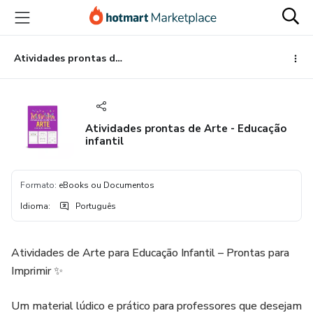
Ir
Ir
Ir
para
para
para
o
o
o
conteúdo
pagamento
rodapé
Atividades prontas de Arte - Educação infantil
principal
Atividades prontas de Arte - Educação
infantil
Formato
:
eBooks ou Documentos
Idioma
:
Português
Atividades de Arte para Educação Infantil – Prontas para
Imprimir ✨
Um material lúdico e prático para professores que desejam