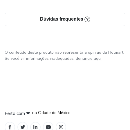
Dúvidas frequentes
O conteúdo deste produto não representa a opinião da Hotmart.
Se você vir informações inadequadas,
denuncie aqui
em Bogotá
em Amsterdam
em Madrid
na Cidade do México
Feito com
❤
em Belo Horizonte