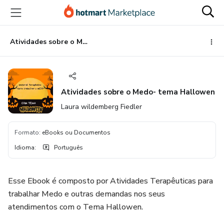
Ir
Ir
Ir
para
para
para
o
o
o
conteúdo
pagamento
rodapé
Atividades sobre o Medo- tema Hallowen
principal
Atividades sobre o Medo- tema Hallowen
Laura wildemberg Fiedler
Formato
:
eBooks ou Documentos
Idioma
:
Português
Esse Ebook é composto por Atividades Terapêuticas para
trabalhar Medo e outras demandas nos seus
atendimentos com o Tema Hallowen.