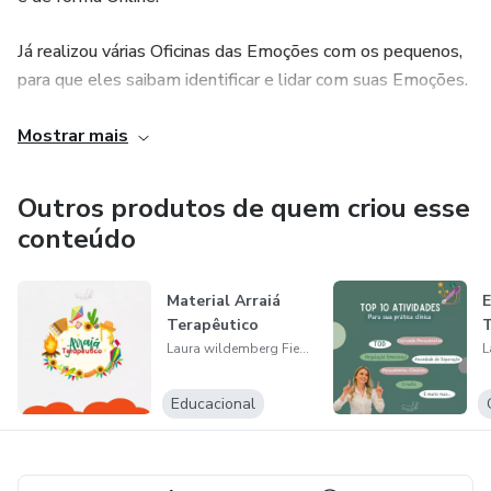
Já realizou várias Oficinas das Emoções com os pequenos,
para que eles saibam identificar e lidar com suas Emoções.
Cada dia mais vem aprofundando seu estudado na Infância
Mostrar mais
e na Educação de Filhos e tem como
Outros produtos de quem criou esse
desejo levar esse conhecimento ao alcance de milhares de
conteúdo
Pessoas.
Material Arraiá
E
Terapêutico
T
Laura wildemberg Fiedler
Educacional