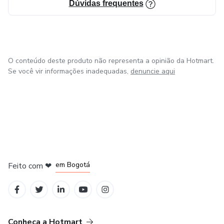
Dúvidas frequentes
O conteúdo deste produto não representa a opinião da Hotmart.
Se você vir informações inadequadas,
denuncie aqui
em Amsterdam
em Madrid
em Bogotá
Feito com
❤
em Belo Horizonte
na Cidade do México
Conheça a Hotmart