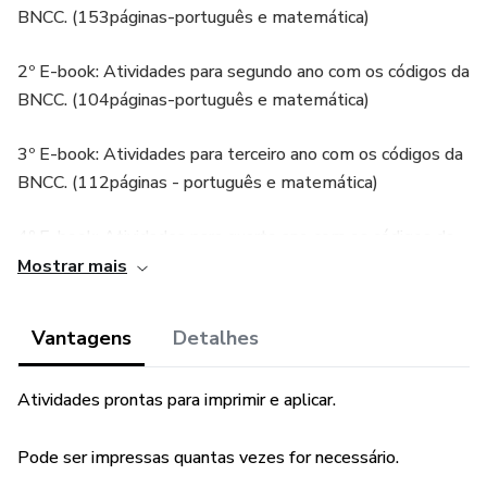
BNCC. (153páginas-português e matemática)
2º E-book: Atividades para segundo ano com os códigos da
BNCC. (104páginas-português e matemática)
3º E-book: Atividades para terceiro ano com os códigos da
BNCC. (112páginas - português e matemática)
4º E-book: Atividades para quarto ano com os códigos da
BNCC (78páginas - português e matemática)
Mostrar mais
5⁰ E-book: Atividades para quinto ano com os códigos da
Vantagens
Detalhes
BNCC. (64páginas - português e matemática)
Atividades prontas para imprimir e aplicar.
6º E-book: Atividades com sílabas complexas.
7º E-book: Atividades de produções de frases e textos
Pode ser impressas quantas vezes for necessário.