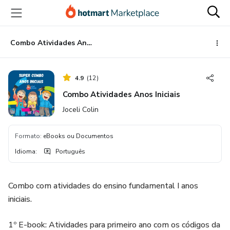
Ir
Ir
Ir
para
para
para
o
o
o
conteúdo
pagamento
rodapé
Combo Atividades Anos Iniciais
principal
4.9
(
12
)
Combo Atividades Anos Iniciais
Joceli Colin
Formato
:
eBooks ou Documentos
Idioma
:
Português
Combo com atividades do ensino fundamental I anos
iniciais.
1º E-book: Atividades para primeiro ano com os códigos da