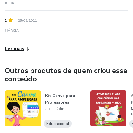
JÚLIA
5
25/03/2021
MÁRCIA
Ler mais
Outros produtos de quem criou esse
conteúdo
Kit Canva para
A
Professores
P
M
Joceli Colin
J
Educacional