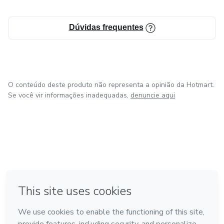
Dúvidas frequentes
O conteúdo deste produto não representa a opinião da Hotmart.
Se você vir informações inadequadas,
denuncie aqui
em Amsterdam
em Madrid
em Bogotá
Feito com
❤
em Belo Horizonte
na Cidade do México