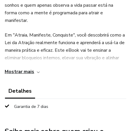
sonhos e quem apenas observa a vida passar está na
forma como a mente é programada para atrair e
manifestar.
Em "Atraia, Manifeste, Conquiste", você descobrirá como a
Lei da Atração realmente funciona e aprenderá a usá-la de
maneira prática e eficaz. Este eBook vai te ensinar a
eliminar bloqueios internos, elevar sua vibração e alinhar
seus pensamentos, emoções e ações com tudo aquilo que
Mostrar mais
você deseja manifestar.
Com técnicas comprovadas, exercícios poderosos e um
Detalhes
passo a passo simples, você entenderá como transformar
sua energia e sintonizar a frequência da abundância. Não se
Garantia de 7 dias
trata apenas de desejar, mas de saber exatamente como
atrair e manifestar seus objetivos de forma consciente.