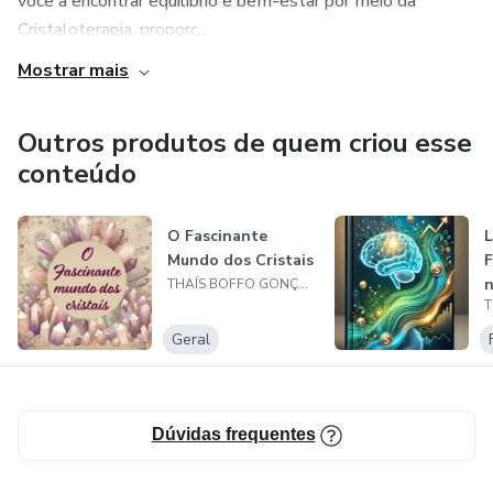
você a encontrar equilíbrio e bem-estar por meio da
Cristaloterapia, proporc...
Mostrar mais
Outros produtos de quem criou esse
conteúdo
O Fascinante
L
Mundo dos Cristais
F
THAÍS BOFFO GONÇALVES
Geral
Dúvidas frequentes