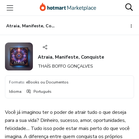
Ir
Ir
Ir
para
para
para
o
o
o
conteúdo
pagamento
rodapé
Atraia, Manifeste, Conquiste
principal
Atraia, Manifeste, Conquiste
THAÍS BOFFO GONÇALVES
Formato
:
eBooks ou Documentos
Idioma
:
Português
Você já imaginou ter o poder de atrair tudo o que deseja
para a sua vida? Dinheiro, sucesso, amor, oportunidades,
felicidade… Tudo isso pode estar mais perto do que você
imagina. A diferença entre quem conquista os próprios