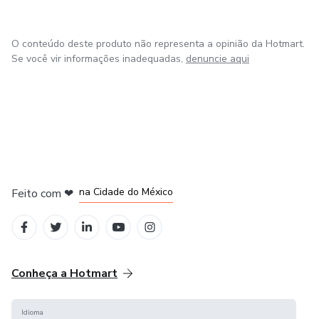
O conteúdo deste produto não representa a opinião da Hotmart.
Se você vir informações inadequadas,
denuncie aqui
em Bogotá
em Amsterdam
em Madrid
na Cidade do México
Feito com
❤
em Belo Horizonte
Conheça a Hotmart
Idioma