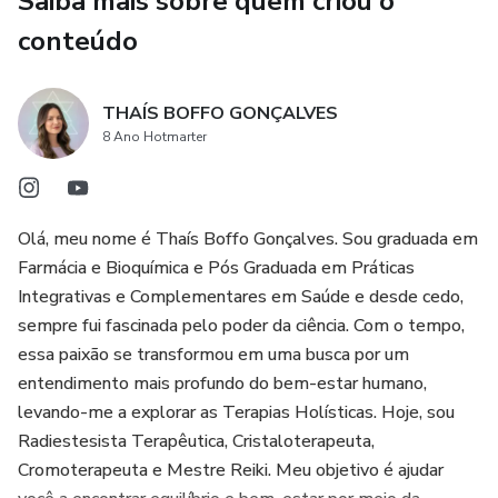
Saiba mais sobre quem criou o
Se você já tentou usar a Lei da Atração e não teve
resultados ou sente que algo sempre te impede de
conteúdo
avançar, este eBook é para você. Aqui, você vai aprender
como reprogramar sua mente, mudar sua relação com o
THAÍS BOFFO GONÇALVES
universo e finalmente conquistar a realidade dos seus
8 Ano Hotmarter
sonhos.
A mudança começa agora. Você está pronto para atrair,
manifestar e conquistar?
Olá, meu nome é Thaís Boffo Gonçalves. Sou graduada em
Farmácia e Bioquímica e Pós Graduada em Práticas
Integrativas e Complementares em Saúde e desde cedo,
sempre fui fascinada pelo poder da ciência. Com o tempo,
essa paixão se transformou em uma busca por um
entendimento mais profundo do bem-estar humano,
levando-me a explorar as Terapias Holísticas. Hoje, sou
Radiestesista Terapêutica, Cristaloterapeuta,
Cromoterapeuta e Mestre Reiki. Meu objetivo é ajudar